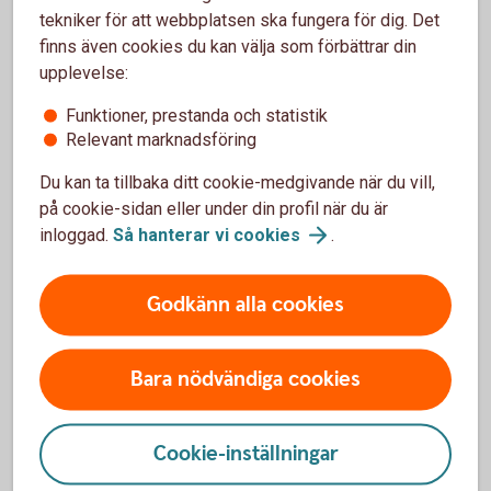
tekniker för att webbplatsen ska fungera för dig. Det
Våra prognoser
finns även cookies du kan välja som förbättrar din
utgår från
upplevelse:
sjunkande
oljepriser framöver
Funktioner, prestanda och statistik
Relevant marknadsföring
Du kan ta tillbaka ditt cookie-medgivande när du vill,
på cookie-sidan eller under din profil när du är
inloggad.
Så hanterar vi
cookies
.
Godkänn alla cookies
EUR/SEK ,
december 2026:
10,50
Bara nödvändiga cookies
Cookie-inställningar