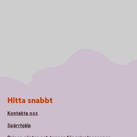
Sidfot
Hitta snabbt
Kontakta oss
Spärrhjälp