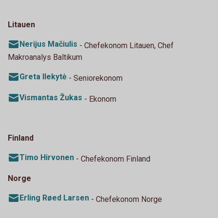
Litauen
Nerijus Mačiulis
- Chefekonom Litauen, Chef
Makroanalys Baltikum
Greta Ilekytė
- Seniorekonom
Vismantas Žukas
- Ekonom
Finland
Timo Hirvonen
- Chefekonom Finland
Norge
Erling Røed Larsen
- Chefekonom Norge