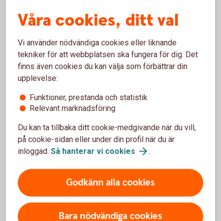
Våra cookies, ditt val
Vi använder nödvändiga cookies eller liknande
Pernilla Johansson
tekniker för att webbplatsen ska fungera för dig. Det
finns även cookies du kan välja som förbättrar din
Seniorekonom
upplevelse:
+46 73 048 10 62
Funktioner, prestanda och statistik
pernilla.johansson@swedbank.se
Relevant marknadsföring
Du kan ta tillbaka ditt cookie-medgivande när du vill,
på cookie-sidan eller under din profil när du är
inloggad.
Så hanterar vi
cookies
.
Mer om Pernilla
Godkänn alla cookies
Bara nödvändiga cookies