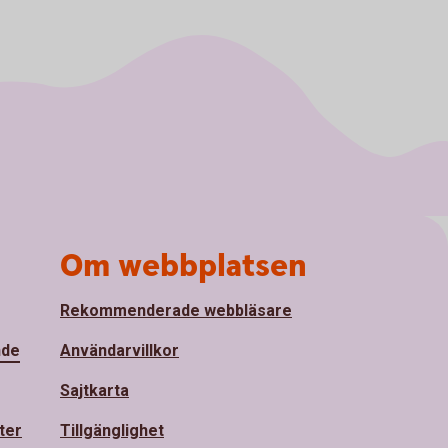
Om webbplatsen
Rekommenderade webbläsare
nde
Användarvillkor
Sajtkarta
ter
Tillgänglighet