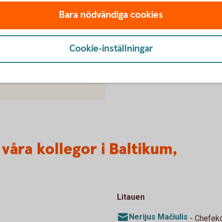
Bara nödvändiga cookies
bank.se
Cookie-inställningar
 våra kollegor i Baltikum,
Litauen
Nerijus Mačiulis
- Chefeko