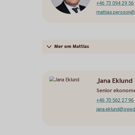
+46 73 094 29 56
mattias.persson
Mer om Mattias
Jana Eklund
Senior ekonome
+46 70 562 27 96
jana.eklund@swed