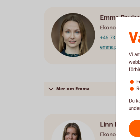
Emma Pauls
Ekonom
V
+46 73 083 47 32
emma.paulsson@
Vi an
webbp
förbä
F
R
Mer om Emma
Du ka
under
Linn Hansen
Ekonom