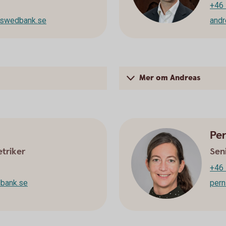
+46 
@swedbank.se
and
Mer om Andreas
Per
triker
Sen
+46 
bank.se
pern