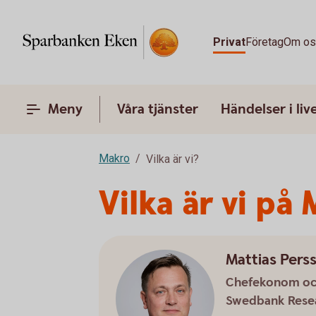
Privat
Företag
Om o
Meny
Våra tjänster
Händelser i liv
Makro
Vilka är vi?
Vilka är vi på
Mattias Pers
Chefekonom och
Swedbank Rese