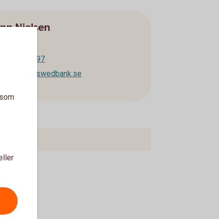
nn Nielsen
onom
73 089 88 97
n.nielsen@swedbank.se
a som
eller