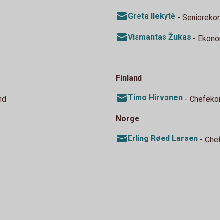
Greta Ilekytė
- Senioreko
Vismantas Žukas
- Ekon
Finland
Timo Hirvonen
nd
- Chefeko
Norge
Erling Røed Larsen
- Che