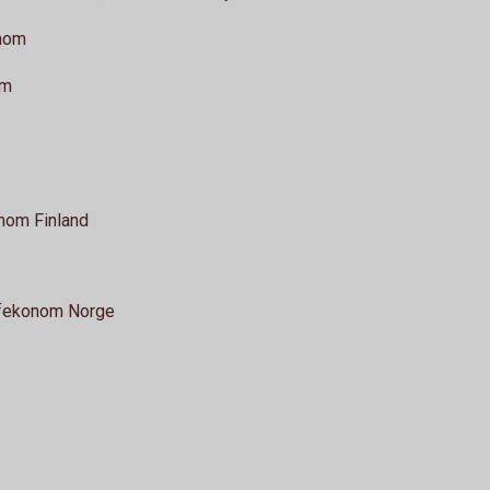
nom
om
nom Finland
fekonom Norge