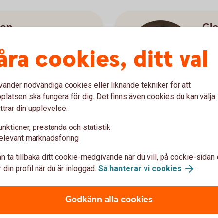
son
Gle
Ek
åra cookies, ditt val
+46 
swedbank.se
glen
vänder nödvändiga cookies eller liknande tekniker för att
latsen ska fungera för dig. Det finns även cookies du kan välj
ttrar din upplevelse:
unktioner, prestanda och statistik
elevant marknadsföring
Mer om Glenn
n ta tillbaka ditt cookie-medgivande när du vill, på cookie-sidan 
 din profil när du är inloggad.
Så hanterar vi cookies
.
Godkänn alla cookies