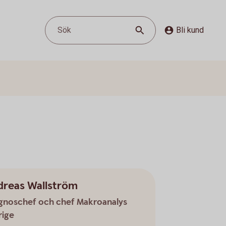
Sök
Bli kund
dreas Wallström
gnoschef och chef Makroanalys
rige