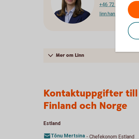
+46 72 230 75 78
linn.hansen@swed
Mer om Linn
Kontaktuppgifter till
Finland och Norge
Estland
Tõnu Mertsina
- Chefekonom Estland