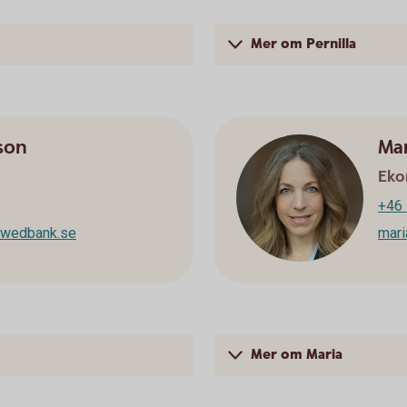
Mer om Pernilla
son
Mar
Ek
+46 
swedbank.se
mari
Mer om Maria