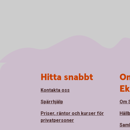
Sidfot
Hitta snabbt
Om
Ek
Kontakta oss
Spärrhjälp
Om S
Priser, räntor och kurser för
Håll
privatpersoner
Sam