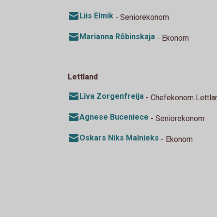
Liis Elmik
- Seniorekonom
Marianna Rõbinskaja
- Ekonom
Lettland
Līva Zorgenfreija
- Chefekonom Lettla
Agnese Buceniece
- Seniorekonom
Oskars Niks Malnieks
- Ekonom