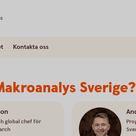
ss
et
Kontakta oss
 Makroanalys Sverige?
son
An
 global chef för
Pro
arch
Sve