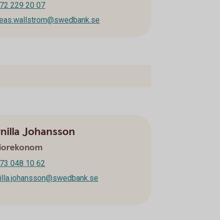
72 229 20 07
reas.wallstrom@swedbank.se
nilla Johansson
iorekonom
73 048 10 62
illa.johansson@swedbank.se