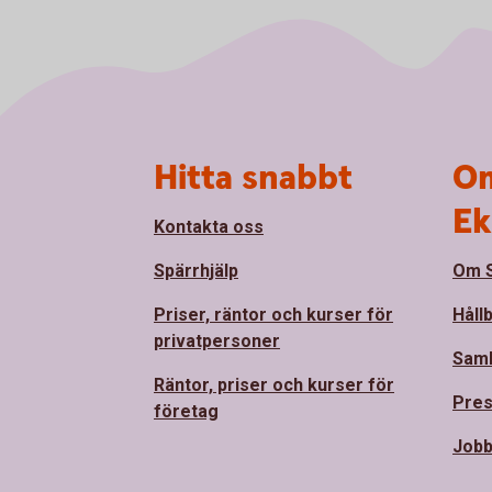
Sidfot
Hitta snabbt
Om
Ek
Kontakta oss
Spärrhjälp
Om S
Priser, räntor och kurser för
Håll
privatpersoner
Sam
Räntor, priser och kurser för
Pre
företag
Jobb