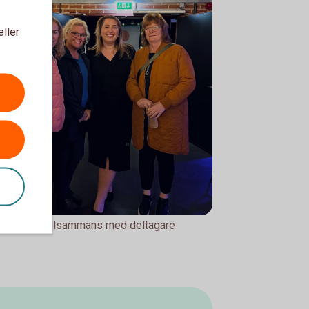
eller
a Farhad tillsammans med deltagare