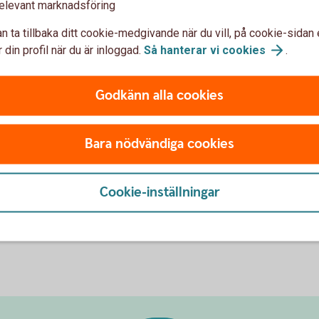
elevant marknadsföring
n ta tillbaka ditt cookie-medgivande när du vill, på cookie-sidan 
 din profil när du är inloggad.
Så hanterar vi
cookies
.
Godkänn alla cookies
Bara nödvändiga cookies
Cookie-inställningar
 i
Fullsatt Folkets Hus i Älmhult
Andr