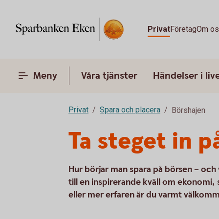
Privat
Företag
Om o
Meny
Våra tjänster
Händelser i liv
Privat
Spara och placera
Börshajen
Ta steget in 
Hur börjar man spara på börsen – och v
till en inspirerande kväll om ekonomi
eller mer erfaren är du varmt välkomm