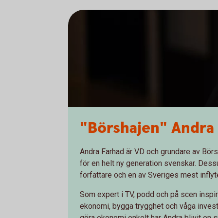
"Börshajen" Andra
Andra Farhad är VD och grundare av Börsh
för en helt ny generation svenskar. Dess
författare och en av Sveriges mest infly
Som expert i TV, podd och på scen inspir
ekonomi, bygga trygghet och våga invest
göra ekonomi enkelt har Andra blivit en sj