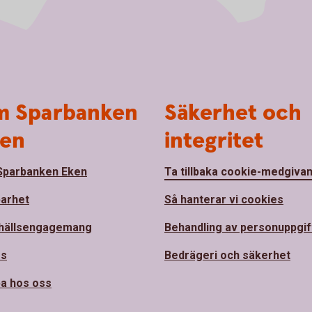
 Sparbanken
Säkerhet och
en
integritet
parbanken Eken
Ta tillbaka cookie-medgiva
barhet
Så hanterar vi cookies
hällsengagemang
Behandling av personuppgif
ss
Bedrägeri och säkerhet
a hos oss