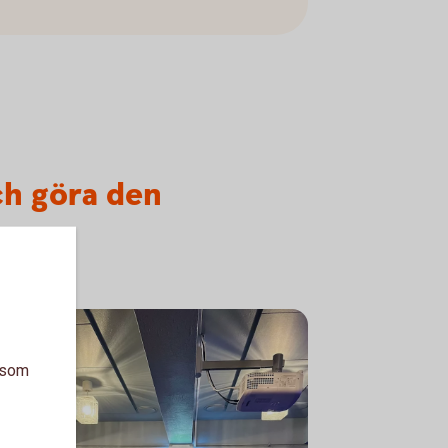
ch göra den
a som