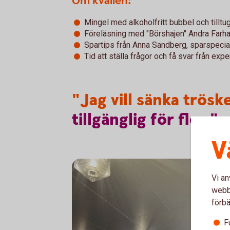
Om kvällen:
Mingel med alkoholfritt bubbel och tilltu
Föreläsning med "Börshajen" Andra Farh
Spartips från Anna Sandberg, sparspecia
Tid att ställa frågor och få svar från expe
"Jag vill sänka trös
tillgänglig
för
fler."
-
V
Vi an
webbp
förbä
F