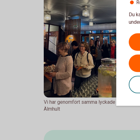
R
Du ka
under
Vi har genomfört samma lyckade föreläsning
Älmhult