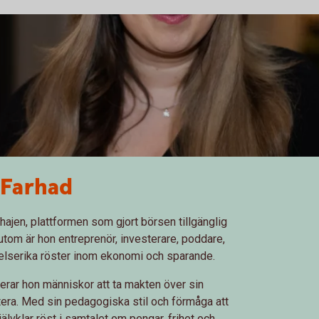
 Farhad
ajen, plattformen som gjort börsen tillgänglig
utom är hon entreprenör, investerare, poddare,
telserika röster inom ekonomi och sparande.
erar hon människor att ta makten över sin
era. Med sin pedagogiska stil och förmåga att
älvklar röst i samtalet om pengar, frihet och