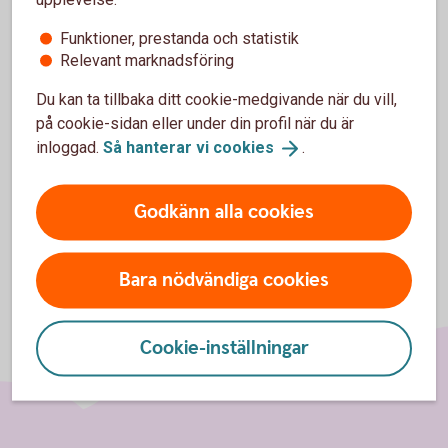
Access Mix
OMXSB
CapGI
OMXSB
Funktioner, prestanda och statistik
(aktiedel)
CapGI
Relevant marknadsföring
Access Mix
OMRX Bond
OMRX Bond
Du kan ta tillbaka ditt cookie-medgivande när du vill,
(räntedel)
All
All
på cookie-sidan eller under din profil när du är
inloggad.
Så hanterar vi
cookies
.
Godkänn alla cookies
Bara nödvändiga cookies
Cookie-inställningar