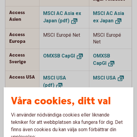
Access
MSCI AC Asia ex
MSCI AC Asia
Asien
Japan
(pdf)
ex
Japan
Access
MSCI Europé Net
MSCI Europé
Europa
Net
Access
OMXSB
CapGI
OMXSB
Sverige
CapGI
Access USA
MSCI USA
MSCI
USA
(pdf)
Våra cookies, ditt val
Access
MSCI Japan Net
MSCI Japan
Japan
(pdf)
Net
Vi använder nödvändiga cookies eller liknande
Access
MSCI World Net
MSCI World
tekniker för att webbplatsen ska fungera för dig. Det
Global
(pdf)
Net
finns även cookies du kan välja som förbättrar din
upplevelse: