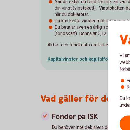
När du säljer en fond för mer än vad d
din vinst (vinstskatt). Vinstskatten b
när du deklarerar.
Du kan kvitta vinster mot förluster i f
Du betalar även en årlig schablonska
(fondskatt). Denna är 0,12 procent av
V
Aktie- och fondkonto omfattas av
inves
Vi an
Kapitalvinster och kapitalförluster –
webbp
förbä
F
R
Vad gäller för dekla
Du ka
under
Fonder på ISK
Du behöver inte deklarera de vinster el