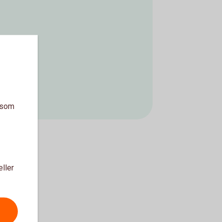
a som
eller