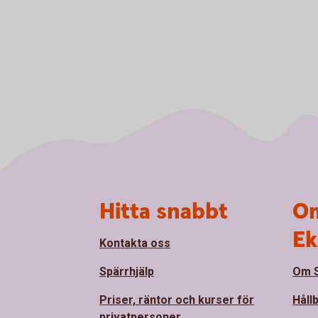
Sidfot
Hitta snabbt
Om
Ek
Kontakta oss
Spärrhjälp
Om S
Priser, räntor och kurser för
Håll
privatpersoner