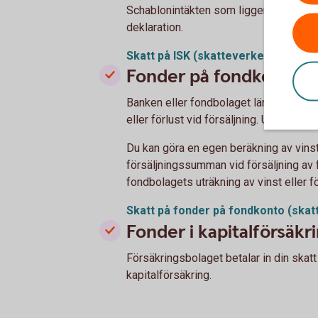
Schablonintäkten som ligger till grund f
deklaration.
Skatt på ISK
(skatteverket.se)
Fonder på fondkonto
Banken eller fondbolaget lämnar kontro
eller förlust vid försäljning. Uppgiftern
Du kan göra en egen beräkning av vinst
försäljningssumman vid försäljning av f
fondbolagets uträkning av vinst eller fö
Skatt på fonder på fondkonto
(skat
Fonder i kapitalförsäkr
Försäkringsbolaget betalar in din skatt
kapitalförsäkring.