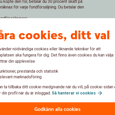
u köpte den för, betalar du 30 procent skatt på
eräknas för varje fondförsäljning. Du betalar den
ondförsäljningar.
tt på fonderna som du har på fondkontot
 fondandelarnas värde vid årets början.
åra cookies, ditt val
terarskyddet
och
insättningsgarantin
.
vänder nödvändiga cookies eller liknande tekniker för att
fondkonto
latsen ska fungera för dig. Det finns även cookies du kan välj
ttrar din upplevelse:
unktioner, prestanda och statistik
elevant marknadsföring
rationen?
n ta tillbaka ditt cookie-medgivande när du vill, på cookie-sidan 
 din profil när du är inloggad.
Så hanterar vi
cookies
.
Godkänn alla cookies
ler förluster du gör på ditt investeringssparkonto.