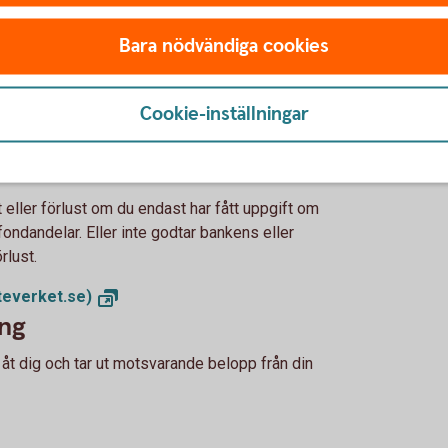
ör hur mycket skatt du ska betala, är förifylld i din
Bara nödvändiga cookies
Cookie-inställningar
lluppgifter om utdelning, schablonintäkt och vinst
a är förifyllda i din inkomstdeklaration.
 eller förlust om du endast har fått uppgift om
ondandelar. Eller inte godtar bankens eller
rlust.
teverket.se)
ing
 åt dig och tar ut motsvarande belopp från din