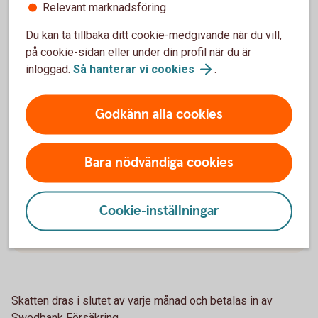
Relevant marknadsföring
av året.
Du kan ta tillbaka ditt cookie-medgivande när du vill,
på cookie-sidan eller under din profil när du är
inloggad.
Så hanterar vi
cookies
.
Exempel på beräkning av
avkastningsskatt vid insättningar av
Godkänn alla cookies
premier under året
Bara nödvändiga cookies
Exempel
Du sätter in 10 000 kronor den 15 februari. Skatten
Cookie-inställningar
på insättningen dras under de elva månader som
återstår på året, det vill säga 1/11 per månad.
Skatten dras i slutet av varje månad och betalas in av
Swedbank Försäkring.