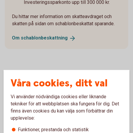
Investeringssparkonto upp till 300 000 kr.
Du hittar mer information om skatteavdraget och
skatten på sidan om schablonbeskattat sparande.
Om
schablonbeskattning
Insättningar under året
Våra cookies, ditt val
Insättningar ingår i skatteunderlaget.
Vi använder nödvändiga cookies eller liknande
Under första halvåret utgör hela insättningen grund för
tekniker för att webbplatsen ska fungera för dig. Det
skatt.
finns även cookies du kan välja som förbättrar din
Under andra halvåret utgör halva insättningen grund för
upplevelse:
skatt.
Funktioner, prestanda och statistik
Skatten kommer att tas ut under de resterande månaderna