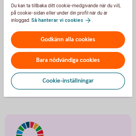
Du kan ta tillbaka ditt cookie-medgivande när du vill,
på cookie-sidan eller under din profil när du är
inloggad.
Så hanterar vi cookies
.
New Energy – om du:
Godkänn alla cookies
Vill spara i innovativa och teknikfokuserade
bolag i energisektorn
Vill investera i ett långsiktigt tema med
Bara nödvändiga cookies
hållbarhetsfokus
Tänker spara i mer än fem år
Cookie-inställningar
Spara i New Energy