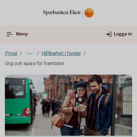
Meny
Logga in
Privat
Hållbarhet i fonder
Ung och spara för framtiden