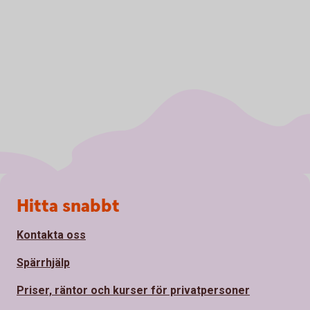
Sidfot
Hitta snabbt
Kontakta oss
Spärrhjälp
Priser, räntor och kurser för privatpersoner