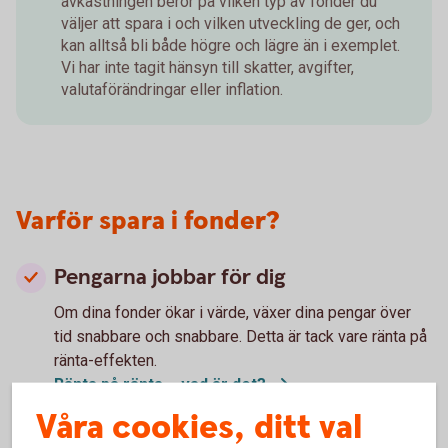
avkastningen beror på vilken typ av fonder du
väljer att spara i och vilken utveckling de ger, och
kan alltså bli både högre och lägre än i exemplet.
Vi har inte tagit hänsyn till skatter, avgifter,
valutaförändringar eller inflation.
Varför spara i fonder?
Pengarna jobbar för dig
Om dina fonder ökar i värde, växer dina pengar över
tid snabbare och snabbare. Detta är tack vare ränta på
ränta-effekten.
Ränta på ränta – vad är
det?
Du sprider risken
Våra cookies, ditt val
När aktierna i fonden ökar eller minskar i värde, så