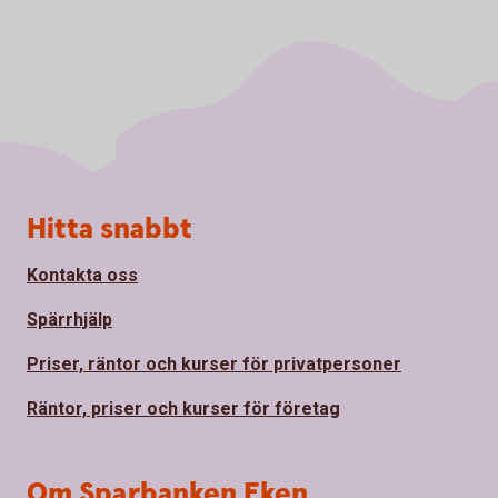
Sidfot
Hitta snabbt
Kontakta oss
Spärrhjälp
Priser, räntor och kurser för privatpersoner
Räntor, priser och kurser för företag
Om Sparbanken Eken