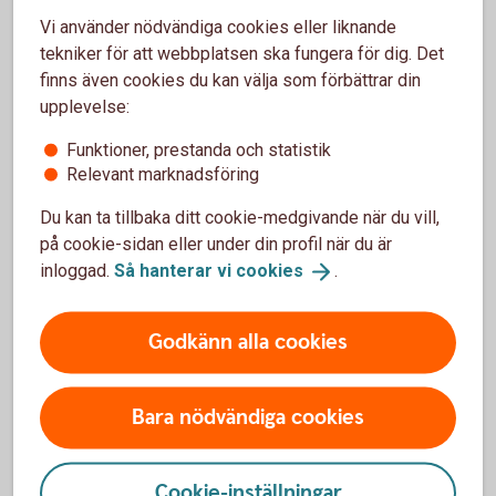
sker samma sak även för värdet av fonden. Men i och
Vi använder nödvändiga cookies eller liknande
med att en fond placerar i många olika aktier så sprids
tekniker för att webbplatsen ska fungera för dig. Det
risken.
finns även cookies du kan välja som förbättrar din
Det är enkelt
upplevelse:
Det är enkelt att börja spara i fonder och kräver inga
Funktioner, prestanda och statistik
Relevant marknadsföring
stora summor – minsta belopp är 100 kronor.
Logga in och börja
månadsspara
Du kan ta tillbaka ditt cookie-medgivande när du vill,
på cookie-sidan eller under din profil när du är
inloggad.
Så hanterar vi
cookies
.
Frågor och svar om att
Godkänn alla cookies
månadsspara i fonder
Bara nödvändiga cookies
Hur öppnar jag ett månadssparande?
Cookie-inställningar
Vilka fonder ska jag välja?