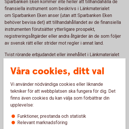
Sparbanken Eken kommer inte heller att tillhandahålla de
finansiella instrument som beskrivs i Länkmaterialet
om Sparbanken Eken anser (utan att Sparbanken Eken
behöver bevisa det) att tillhandahållandet av de finansiella
instrumenten förutsätter ytterligare prospekt,
registreringsåtgärder eller andra åtgärder än de som följer
av svensk rätt eller strider mot regler i annat land.
Tvist rörande erbjudandet eller innehållet i Länkmaterialet
skall avgöras enligt svensk lag och av svensk domstol
Våra cookies, ditt val
exklusivt.
I enlighet med det ovanstående kan Länkmaterialet endast
Vi använder nödvändiga cookies eller liknande
erhållas av personer som har hemvist i Sverige. Om du är
tekniker för att webbplatsen ska fungera för dig. Det
bosatt i Sverige och accepterar villkoren ovan klicka på
finns även cookies du kan välja som förbättrar din
”JA” nedan. Om du inte är bosatt i Sverige eller om du inte
upplevelse:
accepterar villkoren klicka på ”AVBRYT” nedan.
Funktioner, prestanda och statistik
Ja
Avbryt
Relevant marknadsföring