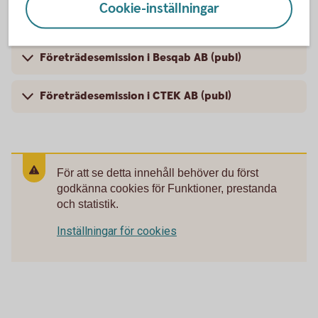
Företrädesemission i Castellum Aktiebolag
Cookie-inställningar
(publ)
Företrädesemission i Besqab AB (publ)
Företrädesemission i CTEK AB (publ)
För att se detta innehåll behöver du först
godkänna cookies för Funktioner, prestanda
och statistik.
Inställningar för cookies