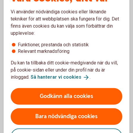
Företrädesemission i KlaraBo Sverige AB (publ)
Vi använder nödvändiga cookies eller liknande
Förturserbjudande för aktieägare i SBB i
tekniker för att webbplatsen ska fungera för dig. Det
samband med noteringen av Sveafastigheter
finns även cookies du kan välja som förbättrar din
upplevelse:
Börsnotering av Prisma Properties AB (publ)
Funktioner, prestanda och statistik
Relevant marknadsföring
Företrädesemission i John Mattson
Du kan ta tillbaka ditt cookie-medgivande när du vill,
Fastighetsföretagen AB (publ)
på cookie-sidan eller under din profil när du är
inloggad.
Så hanterar vi
cookies
.
Företrädesemission i Dustin Group AB (publ)
Godkänn alla cookies
Företrädesemission i Logistea AB (publ)
Doxas uppköpserbjudande till aktieägarna i
Bara nödvändiga cookies
Serneke