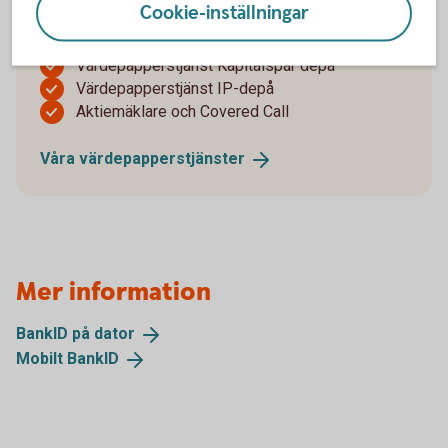
Cookie-inställningar
Värdepapperstjänst Bas
Värdepapperstjänst ISK
Värdepapperstjänst Kapitalspar depå
Värdepapperstjänst IP-depå
Aktiemäklare och Covered Call
Våra
värdepapperstjänster
Mer information
BankID på
dator
Mobilt
BankID