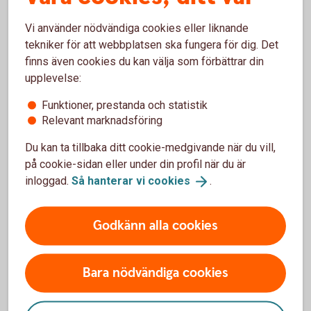
Vi använder nödvändiga cookies eller liknande
tekniker för att webbplatsen ska fungera för dig. Det
finns även cookies du kan välja som förbättrar din
upplevelse:
Våra värdepapperstjänster
Funktioner, prestanda och statistik
Relevant marknadsföring
Du kan ta tillbaka ditt cookie-medgivande när du vill,
på cookie-sidan eller under din profil när du är
Våra värdepappers-
inloggad.
Så hanterar vi
cookies
.
tjänster
Godkänn alla cookies
Bara nödvändiga cookies
Vi har värdepapperstjänster för olika behov.
Vilken passar dig?