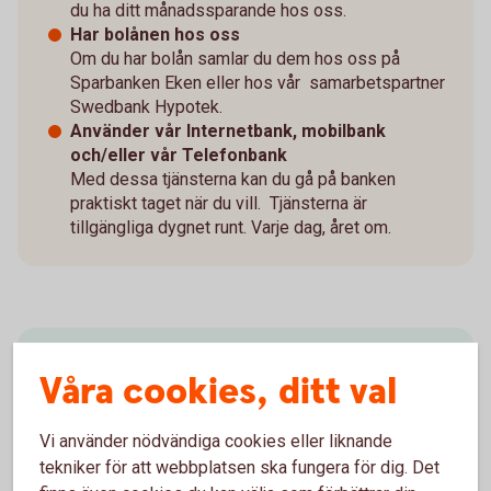
du ha ditt månadssparande hos oss.
Har bolånen hos oss
Om du har bolån samlar du dem hos oss på
Sparbanken Eken eller hos vår samarbetspartner
Swedbank Hypotek.
Använder vår Internetbank, mobilbank
och/eller vår Telefonbank
Med dessa tjänsterna kan du gå på banken
praktiskt taget när du vill. Tjänsterna är
tillgängliga dygnet runt. Varje dag, året om.
Som Eken Pluskund får du:
Våra cookies, ditt val
Kontroll över din ekonomi
Vi använder nödvändiga cookies eller liknande
Då du blir Eken Pluskund får du en total
tekniker för att webbplatsen ska fungera för dig. Det
genomgång av din ekonomi med en av våra