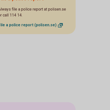
Always file a police report at polisen.se
r call 114 14.
File a police report
(polisen.se)