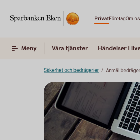
Privat
Företag
Om o
Meny
Våra tjänster
Händelser i liv
Säkerhet och bedrägerier
Anmäl bedräger