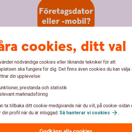
Företagsdator
eller -mobil?
åra cookies, ditt val
ets dator eller mobil när du d
vänder nödvändiga cookies eller liknande tekniker för att
latsen ska fungera för dig. Det finns även cookies du kan välj
nde företagsdatorn- eller mobilen? Då är det
ttrar din upplevelse:
en företaget:
unktioner, prestanda och statistik
elevant marknadsföring
eller låst.
n ta tillbaka ditt cookie-medgivande när du vill, på cookie-sidan 
rlorad.
 din profil när du är inloggad.
Så hanterar vi
cookies
.
försvunnit.
Godkänn alla cookies