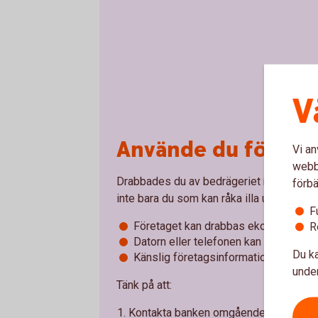
V
Använde du företag
Vi an
webbp
Drabbades du av bedrägeriet när du anvä
förbä
inte bara du som kan råka illa ut, utan äv
F
R
Företaget kan drabbas ekonomiskt.
Datorn eller telefonen kan bli förstörd 
Du ka
Känslig företagsinformation kan gå fö
under
Tänk på att:
Kontakta banken omgående om pengar 