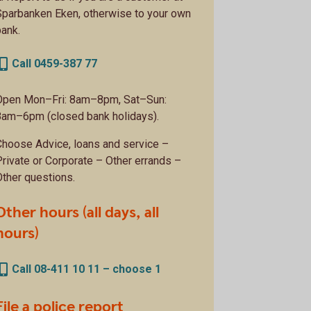
Sparbanken Eken, otherwise to your own
bank.
Call 0459-387 77
Open Mon–Fri: 8am–8pm, Sat–Sun:
8am–6pm (closed bank holidays).
Choose Advice, loans and service –
Private or Corporate – Other errands –
Other questions.
Other hours (all days, all
hours)
Call 08-411 10 11 – choose 1
File a police report