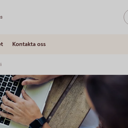
ss
et
Kontakta oss
i