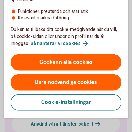
Bedrägeri och säkerhet
Funktioner, prestanda och statistik
Relevant marknadsföring
Bedrägerier
Du kan ta tillbaka ditt cookie-medgivande när du vill,
på cookie-sidan eller under din profil när du är
Anmäl bedrägeri
inloggad.
Så hanterar vi
cookies
.
Finansiell trygghet
Godkänn alla cookies
Påverka din digitala säkerhet
Bara nödvändiga cookies
Identifiera dig
Cookie-inställningar
Spärrhjälp
Använd våra tjänster säkert