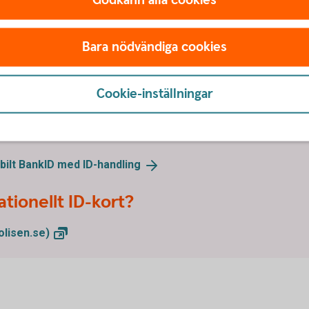
Godkänn alla cookies
a ID-kontroller för att skydda d
Bara nödvändiga cookies
ller för att skydda dig lite extra. Då behöver du
ella ID-kort.
Cookie-inställningar
kan komma in på kontoret, när du aktiverar utökad
 vissa betalningsgodkännanden.
t ID-kort och din mobil. Det ökar din trygghet.
obilt BankID med
ID-handling
ationellt ID-kort?
olisen.se)