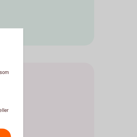
a som
eller