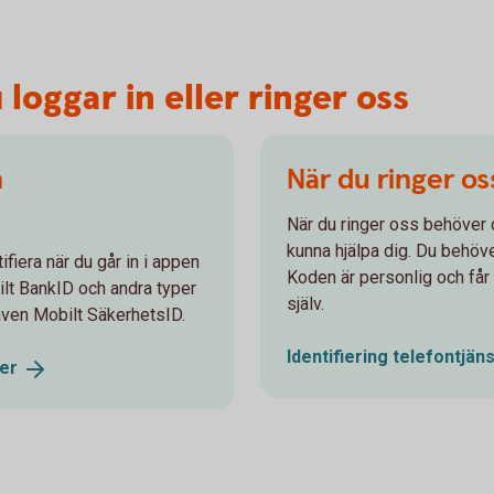
 loggar in eller ringer oss
h
När du ringer os
När du ringer oss behöver d
kunna hjälpa dig. Du behöve
tifiera när du går in i appen
Koden är personlig och får
lt BankID och andra typer
själv.
även Mobilt SäkerhetsID.
Identifiering
telefontjän
ter