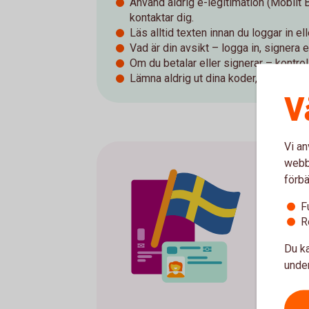
Använd aldrig e-legitimation (Mobilt
kontaktar dig.
Läs alltid texten innan du loggar in el
Vad är din avsikt – logga in, signera e
Om du betalar eller signerar – kontroll
Lämna aldrig ut dina koder, lösenord e
V
Vi an
webbp
förbä
F
R
Du ka
under