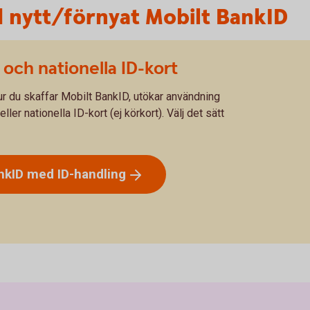
id nytt/förnyat Mobilt BankID
 och nationella ID-kort
 hur du skaffar Mobilt BankID, utökar användning
eller nationella ID-kort (ej körkort). Välj det sätt
BankID med
ID-handling