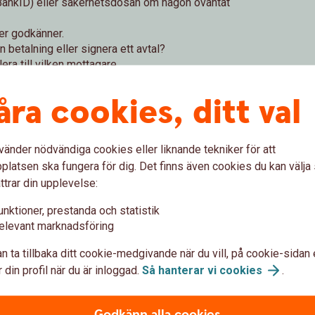
 BankID) eller säkerhetsdosan om någon oväntat
ler godkänner.
n betalning eller signera ett avtal?
era till vilken mottagare.
ller kortuppgifter.
åra cookies, ditt val
vänder nödvändiga cookies eller liknande tekniker för att
latsen ska fungera för dig. Det finns även cookies du kan välj
ttrar din upplevelse:
unktioner, prestanda och statistik
elevant marknadsföring
n ta tillbaka ditt cookie-medgivande när du vill, på cookie-sidan 
 din profil när du är inloggad.
Så hanterar vi
cookies
.