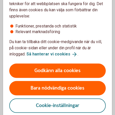
välkommen in på närmaste bankkontor.
tekniker för att webbplatsen ska fungera för dig. Det
finns även cookies du kan välja som förbättrar din
Din personliga kod kan du byta när som helst i
upplevelse:
internetbanken eller i självbetjäning:
Funktioner, prestanda och statistik
Ring Kundcenter Privat på 0459-387 77 eller Företag på
Relevant marknadsföring
0459-387 77.
Välj 1# för självbetjäning.
Du kan ta tillbaka ditt cookie-medgivande när du vill,
Välj därefter 92# och byt din kod enligt
på cookie-sidan eller under din profil när du är
instruktionsrösten.
inloggad.
Så hanterar vi
cookies
.
Så skaffar du Mobilt BankID
Godkänn alla cookies
Även Mobilt BankID skaffar du direkt i internetbanken.
Läs mer om Mobilt
BankID
Bara nödvändiga cookies
Cookie-inställningar
Mer information