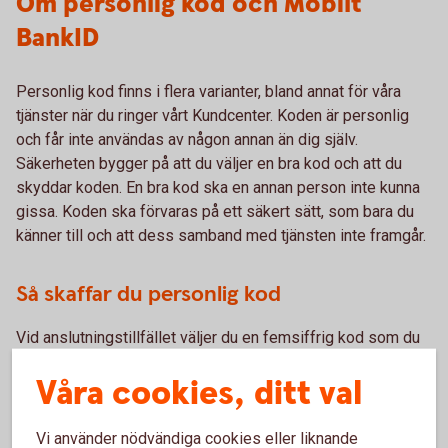
Om personlig kod och Mobilt
BankID
Personlig kod finns i flera varianter, bland annat för våra
tjänster när du ringer vårt Kundcenter. Koden är personlig
och får inte användas av någon annan än dig själv.
Säkerheten bygger på att du väljer en bra kod och att du
skyddar koden. En bra kod ska en annan person inte kunna
gissa. Koden ska förvaras på ett säkert sätt, som bara du
känner till och att dess samband med tjänsten inte framgår.
Så skaffar du personlig kod
Vid anslutningstillfället väljer du en femsiffrig kod som du
använder för att identifiera dig när du ringer Kundcenter.
Våra cookies, ditt val
Du ansluter dig direkt i internetbanken. Är du ny kund i
Sparbanken Eken eller vill prata med oss personligen är du
Vi använder nödvändiga cookies eller liknande