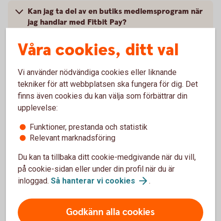
Kan jag ta del av en butiks medlemsprogram när
jag handlar med Fitbit Pay?
Våra cookies, ditt val
Vad behöver jag göra om jag blivit av med min
smartklocka?
Vi använder nödvändiga cookies eller liknande
tekniker för att webbplatsen ska fungera för dig. Det
Jag har fått ett nytt kort, vad gör jag?
finns även cookies du kan välja som förbättrar din
upplevelse:
Vart vänder jag mig vid problem?
Funktioner, prestanda och statistik
Relevant marknadsföring
Du kan ta tillbaka ditt cookie-medgivande när du vill,
på cookie-sidan eller under din profil när du är
inloggad.
Så hanterar vi
cookies
.
Kontakta Fitbit
Godkänn alla cookies