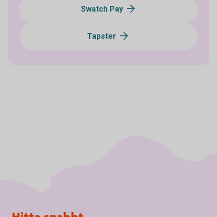
Swatch Pay
Tapster
Sidfot