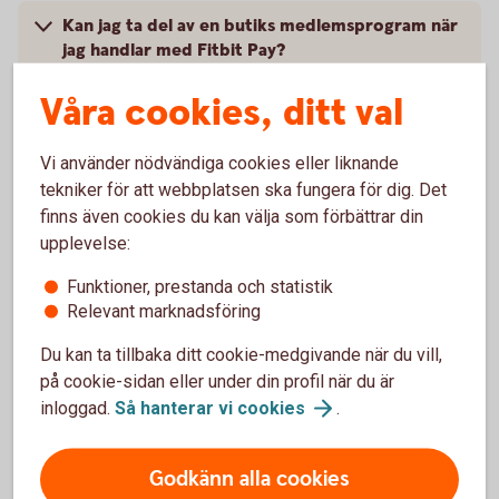
Kan jag ta del av en butiks medlemsprogram när
jag handlar med Fitbit Pay?
Våra cookies, ditt val
Vad behöver jag göra om jag blivit av med min
smartklocka?
Vi använder nödvändiga cookies eller liknande
tekniker för att webbplatsen ska fungera för dig. Det
Jag har fått ett nytt kort, vad gör jag?
finns även cookies du kan välja som förbättrar din
upplevelse:
Vart vänder jag mig vid problem?
Funktioner, prestanda och statistik
Relevant marknadsföring
Du kan ta tillbaka ditt cookie-medgivande när du vill,
på cookie-sidan eller under din profil när du är
inloggad.
Så hanterar vi
cookies
.
Kontakta Fitbit
Godkänn alla cookies