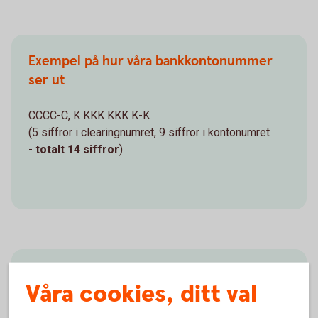
Exempel på hur våra bankkontonummer
ser ut
CCCC-C, K KKK KKK K-K
(5 siffror i clearingnumret, 9 siffror i kontonumret
-
totalt 14 siffror
)
Så skriver du bankkontonumret vid
Våra cookies, ditt val
överföring