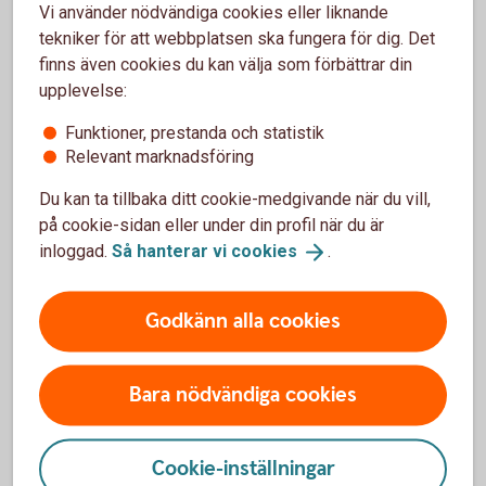
Vi använder nödvändiga cookies eller liknande
CCCCC0KKKKKKKKK
tekniker för att webbplatsen ska fungera för dig. Det
(5 siffror i clearingnumret, en extra nolla, 9 siffror i
finns även cookies du kan välja som förbättrar din
kontonumret -
totalt 15 siffror
).
upplevelse:
Funktioner, prestanda och statistik
Relevant marknadsföring
Du kan ta tillbaka ditt cookie-medgivande när du vill,
på cookie-sidan eller under din profil när du är
2) Överföringar från ett fåtal banker – ta
inloggad.
Så hanterar vi
cookies
.
bort femte siffran i clearingnumret
Godkänn alla cookies
Vid överföringar från vilka banker?
Gäller vid överföringar från vissa banker, till exempel
Bara nödvändiga cookies
Danske Bank och Lån & Spar Bank.
Antal siffror/tecken som skrivs i de berörda
Cookie-inställningar
bankernas system:
14