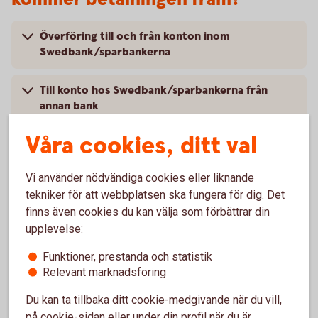
Överföring till och från konton inom
Swedbank/sparbankerna
Till konto hos Swedbank/sparbankerna från
annan bank
Våra cookies, ditt val
Till konto/personkonto hos annan bank, från
Swedbank/sparbankerna
Vi använder nödvändiga cookies eller liknande
tekniker för att webbplatsen ska fungera för dig. Det
finns även cookies du kan välja som förbättrar din
upplevelse:
Frågor och svar om
Funktioner, prestanda och statistik
clearingnummer
Relevant marknadsföring
Du kan ta tillbaka ditt cookie-medgivande när du vill,
på cookie-sidan eller under din profil när du är