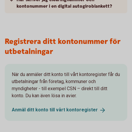
kontonummer i en digital autogiroblankett?
Registrera ditt kontonummer för
utbetalningar
När du anmäler ditt konto till vårt kontoregister får du
utbetalningar från företag, kommuner och
myndigheter - till exempel CSN – direkt till ditt
konto. Du kan även lösa in avier.
Anmäl ditt konto till vårt
kontoregister