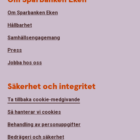
Om Sparbanken Eken
Hållbarhet
Samhällsengagemang
Press
Jobba hos oss
Säkerhet och integritet
Ta tillbaka cookie-medgivande
Så hanterar vi cookies
Behandling av personuppgifter
Bedrägeri och säkerhet