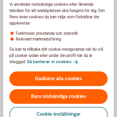
Vi använder nödvändiga cookies eller liknande
tekniker för att webbplatsen ska fungera för dig. Det
finns även cookies du kan välja som förbättrar din
upplevelse:
Förstå ditt bolåneerbjudande
Funktioner, prestanda och statistik
Relevant marknadsföring
Bolånedirektivet är ett EU-direktiv som innebär ett stärkt
Du kan ta tillbaka ditt cookie-medgivande när du vill,
konsumentskydd. Syftet med direktivet är att du som kund
på cookie-sidan eller under din profil när du är
lättare ska förstå innehållet i ditt bolåneerbjudande.
inloggad.
Så hanterar vi
cookies
.
Godkänn alla cookies
Bolånedirektivet
Bara nödvändiga cookies
Cookie-inställningar
Låna till bostad