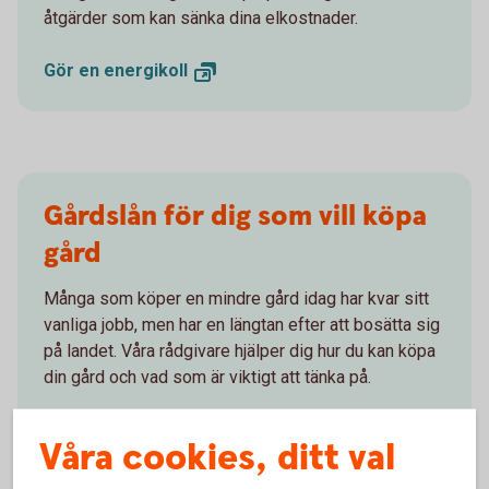
åtgärder som kan sänka dina elkostnader.
Gör en
energikoll
Gårdslån för dig som vill köpa
gård
Många som köper en mindre gård idag har kvar sitt
vanliga jobb, men har en längtan efter att bosätta sig
på landet. Våra rådgivare hjälper dig hur du kan köpa
din gård och vad som är viktigt att tänka på.
Gårdslån – köpa gård och kanske bli
Våra cookies, ditt val
månskensbonde?