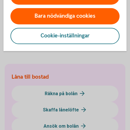
För att få ett lånelöfte när du vill låna tillsammans
Bara nödvändiga cookies
med ditt barn behöver du kontakta oss.
Cookie-inställningar
Ring 0459-387 77
Låna till bostad
Räkna på bolån
Skaffa lånelöfte
Ansök om bolån