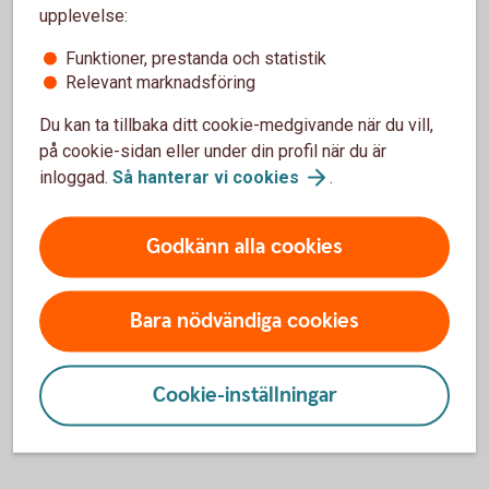
Fordonsförsäkringar
upplevelse:
Funktioner, prestanda och statistik
Bilförsäkring
Relevant marknadsföring
Du kan ta tillbaka ditt cookie-medgivande när du vill,
Lätt lastbilsförsäkring
på cookie-sidan eller under din profil när du är
inloggad.
Så hanterar vi
cookies
.
Husbilsförsäkring
Godkänn alla cookies
Husvagnsförsäkring
Bara nödvändiga cookies
Släpvagnsförsäkring
Snöskoterförsäkring
Cookie-inställningar