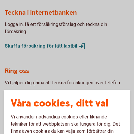
Teckna i internetbanken
Logga in, få ett försäkringsförslag och teckna din
försäkring.
Skaffa försäkring för lätt
lastbil
Ring oss
Vi hjälper dig gärna att teckna försäkringen över telefon.
Ring 0459-387 77 och skaffa försäkring för lätt
Våra cookies, ditt val
lastbil
Vi använder nödvändiga cookies eller liknande
tekniker för att webbplatsen ska fungera för dig. Det
finns även cookies du kan välja som förbättrar din