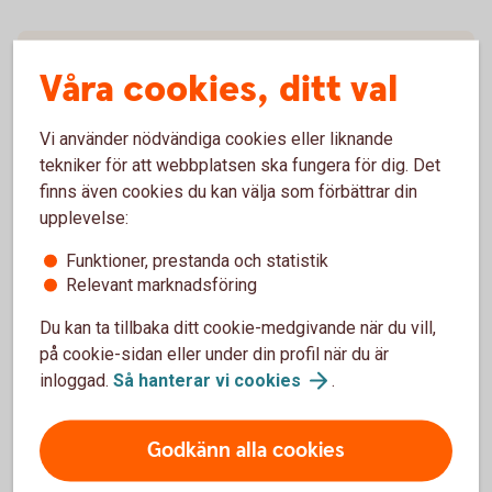
Så här fungerar bankkort Maestro
Våra cookies, ditt val
Råd och tips
Vi använder nödvändiga cookies eller liknande
tekniker för att webbplatsen ska fungera för dig. Det
Villkor kort
finns även cookies du kan välja som förbättrar din
upplevelse:
Komplettera ditt kort
Funktioner, prestanda och statistik
Relevant marknadsföring
Du kan ta tillbaka ditt cookie-medgivande när du vill,
på cookie-sidan eller under din profil när du är
Spärra kortet
inloggad.
Så hanterar vi
cookies
.
Förlorat ditt kort?
Godkänn alla cookies
Spärra och ersätt ditt kort i