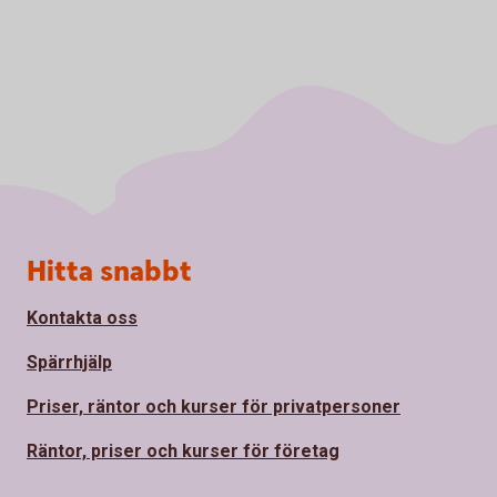
Sidfot
Hitta snabbt
Kontakta oss
Spärrhjälp
Priser, räntor och kurser för privatpersoner
Räntor, priser och kurser för företag