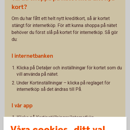
kort?
Om du har fått ett helt nytt kreditkort, så är kortet
stängt för internetköp. För att kunna shoppa på nätet
behöver du först slå på kortet för internetköp. Så gör
du:
I internetbanken
Klicka på Detaljer och inställningar för kortet som du
vill använda på nätet.
Under Kortinställningar – klicka på reglaget för
internetköp så det ändras till På.
I vår app
Klicka på Kortinställningar/Internetköp.
Våra cookies, ditt val
Klicka på reglaget för Internetköp så det ändras till