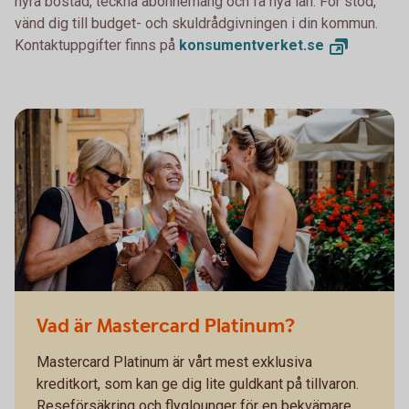
hyra bostad, teckna abonnemang och få nya lån. För stöd,
vänd dig till budget- och skuldrådgivningen i din kommun.
Kontaktuppgifter finns på
konsumentverket.
se
Vad är Mastercard Platinum?
Mastercard Platinum är vårt mest exklusiva
kreditkort, som kan ge dig lite guldkant på tillvaron.
Reseförsäkring och flyglounger för en bekvämare