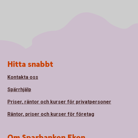
Sidfot
Hitta snabbt
Kontakta oss
Spärrhjälp
Priser, räntor och kurser för privatpersoner
Räntor, priser och kurser för företag
Om Sparbanken Eken