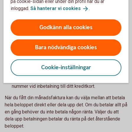
på cookie-sidan eller under din profil när du är
inloggad.
Så hanterar vi
cookies
.
Månadsfaktura ger dig koll
Godkänn alla cookies
När du betalar med ditt kreditkort får du alla dina inköp
Bara nödvändiga cookies
och uttag samlade på en månadsfaktura. Detta hjälper
dig få bra koll på dina utgifter.
Du har upp till 55 dagars räntefri kredit. Exakt hur många
Cookie-inställningar
dagar beror på när i månaden du använde kortet.
Det enklaste sättet att få din månadsfaktura är som en
e-faktura. Bra att veta är att det alltid är samma OCR-
nummer vid inbetalning till ditt kreditkort.
När du fått din månadsfaktura kan du välja mellan att betala
hela beloppet direkt eller dela upp det. Om du betalar allt på
en gång behöver du inte betala någon ränta. Väljer du att
dela upp betalningen betalar du ränta på det återstående
beloppet.