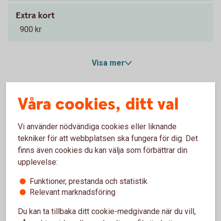
Extra kort
900 kr
Visa mer
Räntan är per år.
Tillbaka
1
Våra cookies, ditt val
Effektiv ränta vid 100 000 kr.
Tillbaka
2
Vi använder nödvändiga cookies eller liknande
tekniker för att webbplatsen ska fungera för dig. Det
Ordinarie årsavgift.
Tillbaka
3
finns även cookies du kan välja som förbättrar din
upplevelse:
Entercard Group AB är kreditgivare av betal- och
Funktioner, prestanda och statistik
kreditkortet ovan. Swedbank AB och sparbankerna
Relevant marknadsföring
samarbetar med Entercard Group AB och är
Du kan ta tillbaka ditt cookie-medgivande när du vill,
kreditförmedlare avseende betal- och kreditkorten.