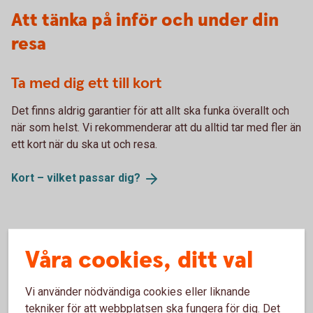
Att tänka på inför och under din
resa
Ta med dig ett till kort
Det finns aldrig garantier för att allt ska funka överallt och
när som helst. Vi rekommenderar att du alltid tar med fler än
ett kort när du ska ut och resa.
Kort – vilket passar
dig?
Extra trygghet med kortförsäkringen
Våra cookies, ditt val
När du betalar resan med kortet får du den kompletterande
kortförsäkringen från Trygg Hansa
. Den kan ge extra
Vi använder nödvändiga cookies eller liknande
trygghet när du ska ut och resa. Fullständiga villkor hittar du
tekniker för att webbplatsen ska fungera för dig. Det