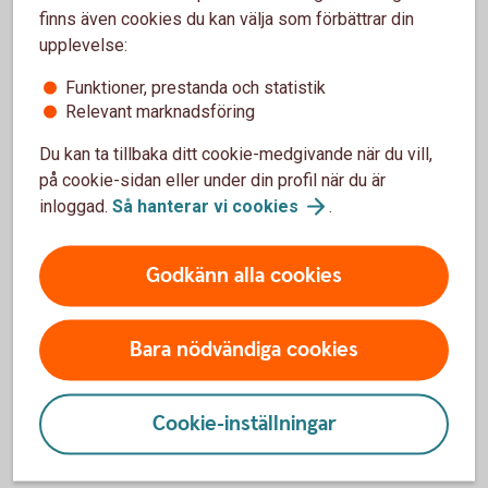
i försäkringsvillkoren kopplade till ditt kort.
finns även cookies du kan välja som förbättrar din
upplevelse:
Kompletterande
kortförsäkringen
Funktioner, prestanda och statistik
Relevant marknadsföring
Behöver du spärra ditt kort?
Du kan ta tillbaka ditt cookie-medgivande när du vill,
på cookie-sidan eller under din profil när du är
Om du förlorar ditt kort eller upptäcker obehöriga
inloggad.
Så hanterar vi
cookies
.
korttransaktioner ska du spärra kortet omedelbart. Du kan
enkelt spärra och ersätta ditt bankkort direkt i
internetbanken eller appen, dygnet runt. Du kan också ringa
Godkänn alla cookies
till oss för att spärra kortet. Kreditkort spärras alltid via
telefon.
Bara nödvändiga cookies
Spärra kort - Spärrservice bankkort och
kreditkort
Cookie-inställningar
Krånglar kortet på resan?