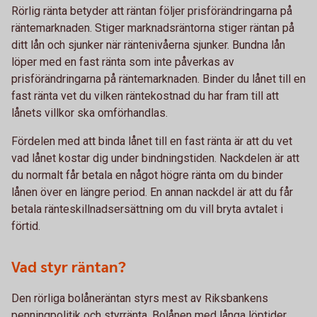
Rörlig ränta betyder att räntan följer prisförändringarna på
räntemarknaden. Stiger marknadsräntorna stiger räntan på
ditt lån och sjunker när räntenivåerna sjunker. Bundna lån
löper med en fast ränta som inte påverkas av
prisförändringarna på räntemarknaden. Binder du lånet till en
fast ränta vet du vilken räntekostnad du har fram till att
lånets villkor ska omförhandlas.
Fördelen med att binda lånet till en fast ränta är att du vet
vad lånet kostar dig under bindningstiden. Nackdelen är att
du normalt får betala en något högre ränta om du binder
lånen över en längre period. En annan nackdel är att du får
betala ränteskillnadsersättning om du vill bryta avtalet i
förtid.
Vad styr räntan?
Den rörliga bolåneräntan styrs mest av Riksbankens
penningpolitik och styrränta. Bolånen med långa löptider