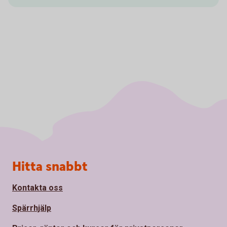
Sidfot
Hitta snabbt
Kontakta oss
Spärrhjälp