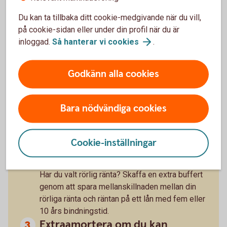
Räkna på
bolån
Du kan ta tillbaka ditt cookie-medgivande när du vill,
på cookie-sidan eller under din profil när du är
inloggad.
Så hanterar vi
cookies
.
Godkänn alla cookies
Tre tips från privatekonomen
Bara nödvändiga cookies
Sprid risken
Sprid risken genom att dela upp lånet på både
Cookie-inställningar
fast och rörlig och olika bindningstider.
Skaffa en buffert
Har du valt rörlig ränta? Skaffa en extra buffert
genom att spara mellanskillnaden mellan din
rörliga ränta och räntan på ett lån med fem eller
10 års bindningstid.
Extraamortera om du kan