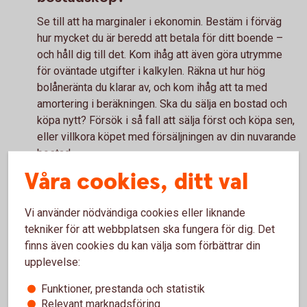
Se till att ha marginaler i ekonomin. Bestäm i förväg
hur mycket du är beredd att betala för ditt boende –
och håll dig till det. Kom ihåg att även göra utrymme
för oväntade utgifter i kalkylen. Räkna ut hur hög
bolåneränta du klarar av, och kom ihåg att ta med
amortering i beräkningen. Ska du sälja en bostad och
köpa nytt? Försök i så fall att sälja först och köpa sen,
eller villkora köpet med försäljningen av din nuvarande
bostad.
Våra cookies, ditt val
Vi använder nödvändiga cookies eller liknande
Bolån - allt du behöver veta
tekniker för att webbplatsen ska fungera för dig. Det
finns även cookies du kan välja som förbättrar din
Ska du köpa hus, köpa lägenhet eller vill du ändra ditt
upplevelse:
bolån? Vi hjälper dig med bostadslån. I vår
Funktioner, prestanda och statistik
bolånekalkyl kan du räkna ut hur mycket du kan låna.
Relevant marknadsföring