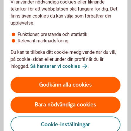
Vi använder nödvändiga cookies eller liknande
och för över eller säg upp prenumerationer
tekniker för att webbplatsen ska fungera för dig. Det
som är knutna till den gamla bostaden.
Se till att ha en buffert
finns även cookies du kan välja som förbättrar din
upplevelse:
Det är viktigt att ha en buffert för oförutsägbara
händelser.
Funktioner, prestanda och statistik
Avtal och abonnemang
Relevant marknadsföring
Du kan ta tillbaka ditt cookie-medgivande när du vill,
Ändra eller säg upp abonnemang. Informera om
på cookie-sidan eller under din profil när du är
din flytt till leverantörer av elbolag, gas,
inloggad.
Så hanterar vi
cookies
.
vatten/avlopp, fjärrvärme, sophämtning.
Fixa flytthjälp
Godkänn alla cookies
Dags att ringa vännerna och locka med
flyttpizza? Flyttar du själv är det bra att ha god
framförhållning om släp eller lastbil ska hyras.
Bara nödvändiga cookies
Kom ihåg att det kan vara många som flyttar vid
månadsskiften. Om du anlitar flyttfirma, se till
att försäkring finns för att slippa tråkigheter.
Cookie-inställningar
Kolla flyttstädningen i nya