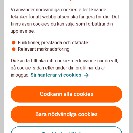
småbarnsår
Vi använder nödvändiga cookies eller liknande
tekniker för att webbplatsen ska fungera för dig. Det
Bildar man familj är det särskilt viktigt att tänka på att
finns även cookies du kan välja som förbättrar din
jämställa ekonomin inom hushållet under småbarnsåren.
upplevelse:
Det gör man bäst genom att försöka dela lika på
föräldraledighet, VAB-dagar och eventuellt deltidsarbete.
Funktioner, prestanda och statistik
Relevant marknadsföring
Om den ena partnern stannar hemma
Du kan ta tillbaka ditt cookie-medgivande när du vill,
med barnen länge
på cookie-sidan eller under din profil när du är
inloggad.
Så hanterar vi
cookies
.
Den som i större utsträckning är frånvarande från sitt arbete
har inte bara en lägre lön under den tiden, utan också sämre
Godkänn alla cookies
förutsättning att spara för sin ekonomiska trygghet.
– När barnen är små är det inte ovanligt att den med lägre
Bara nödvändiga cookies
inkomst är den som tar en större del av föräldraledighet,
VAB och kanske även jobbar deltid några år. Det minskar
inkomsten och därmed möjligheten att spara.