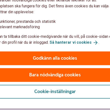
vänder nödvändiga cookies eller liknande tekniker för att
en schablonskatt, så kal
latsen ska fungera för dig. Det finns även cookies du kan välj
ett eventuellt dödsfall
Förtida uttag (så kallat
ttrar din upplevelse:
ej betald avkastningssk
gåva eller dödsfall, till
unktioner, prestanda och statistik
ld egendom.
elevant marknadsföring
n ta tillbaka ditt cookie-medgivande när du vill, på cookie-sidan 
 din profil när du är inloggad.
Så hanterar vi
cookies
.
Godkänn alla cookies
Bara nödvändiga cookies
Cookie-inställningar