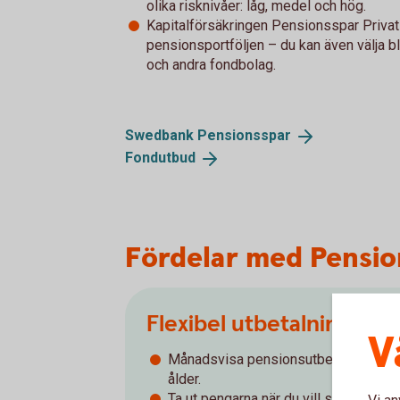
olika risknivåer: låg, medel och hög.
Kapitalförsäkringen Pensionsspar Privat ä
pensionsportföljen – du kan även välja b
och andra fondbolag.
Swedbank
Pensionsspar
Fondutbud
Fördelar med Pensio
Flexibel utbetalning
V
Månadsvisa pensionsutbetalningar, un
ålder.
Ta ut pengarna när du vill som engå