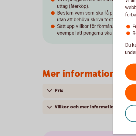
Vi an
uttag (återköp).
webbp
Bestäm vem som ska få pengarna vid 
förbä
utan att behöva skriva testamente.
Sätt upp villkor för förmånstagare vid 
F
exempel att pengarna ska vara enski
R
Du ka
under
Mer information
Pris
Villkor och mer information