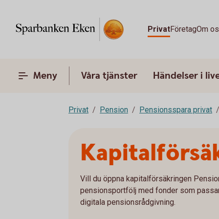
Privat
Företag
Om o
Meny
Våra tjänster
Händelser i liv
Privat
Pension
Pensionsspara privat
Kapitalförsä
Vill du öppna kapitalförsäkringen Pensio
pensionsportfölj med fonder som passar j
digitala pensionsrådgivning.