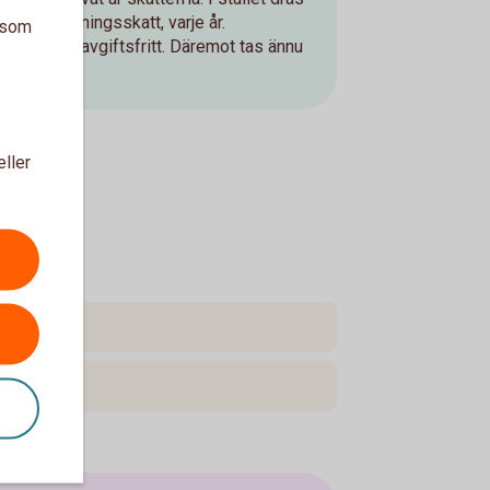
lad avkastningsskatt, varje år.
a som
 återköp) är avgiftsfritt. Däremot tas ännu
att ut.
eller