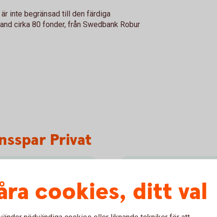
r inte begränsad till den färdiga
land cirka 80 fonder, från Swedbank Robur
nsspar Privat
Skattat och klar
åra cookies, ditt val
der 5-30 år, från 55 års
Du kan när som helst ko
under spartiden.
ngsbelopp genom förtida
Vinst och uttag i Pensio