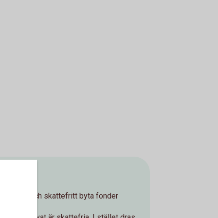
t
stnads- och skattefritt byta fonder
nsspar Privat är skattefria. I stället dras