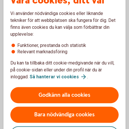
Våra cookies, ditt val
Välj vår fondförsäkring
Vi använder nödvändiga cookies eller liknande
tekniker för att webbplatsen ska fungera för dig. Det
Vi vill gärna hjälpa dig med pensionsvalet. Gör du inget val
finns även cookies du kan välja som förbättrar din
placeras tjänstepensionen i en traditionell försäkring utan
upplevelse:
återbetalningsskydd hos Folksam Liv.
Funktioner, prestanda och statistik
Relevant marknadsföring
Du kan ta tillbaka ditt cookie-medgivande när du vill,
Gör ditt pensionsval
på cookie-sidan eller under din profil när du är
inloggad.
Så hanterar vi
cookies
.
Läs mer om tjänstepension i försäkringsbranschen
och gör ditt val.
Godkänn alla cookies
Pensionsvalet
Bara nödvändiga cookies