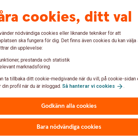
åra cookies, ditt val
vänder nödvändiga cookies eller liknande tekniker för att
latsen ska fungera för dig. Det finns även cookies du kan välj
ttrar din upplevelse:
% (senaste ränteändring 2025-10-03) räntan är rörlig.
unktioner, prestanda och statistik
elevant marknadsföring
550 kr
n ta tillbaka ditt cookie-medgivande när du vill, på cookie-sidan 
 din profil när du är inloggad.
Så hanterar vi
cookies
.
0 kr
1
Godkänn alla cookies
 kr för postala avier.
Tillbaka
Bara nödvändiga cookies