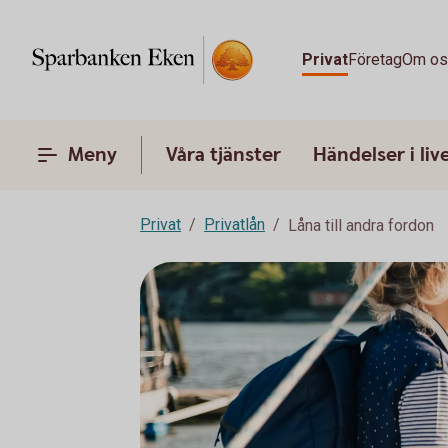
Privat
Företag
Om o
Meny
Våra tjänster
Händelser i liv
Privat
Privatlån
Låna till andra fordon