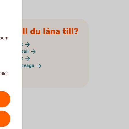
Vad vill du låna till?
a som
Låna till
båt
Låna till
husbil
Låna till
MC
Låna till
husvagn
eller