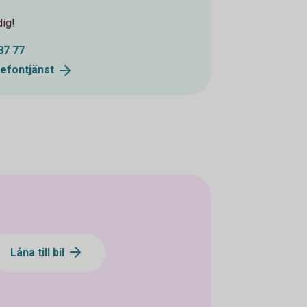
dig!
87 77
lefontjänst
Låna till bil