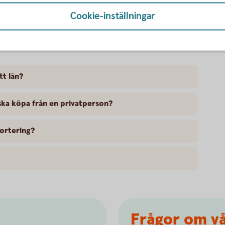
Cookie-inställningar
tt lån?
 ska köpa från en privatperson?
ortering?
Frågor om vå