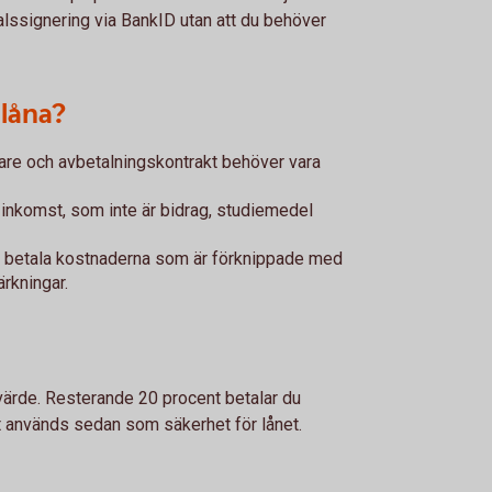
alssignering via BankID utan att du behöver
 låna?
jare och avbetalningskontrakt behöver vara
 inkomst, som inte är bidrag, studiemedel
t betala kostnaderna som är förknippade med
ärkningar.
 värde. Resterande 20 procent betalar du
et används sedan som säkerhet för lånet.