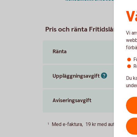
V
Pris och ränta Fritidslån
Vi an
webbp
förbä
Ränta
6,19 
F
R
Uppläggningsavgift
Du ka
under
Aviseringsavgift
Med e-faktura, 19 kr med autogiro och 45
1