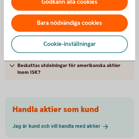
Godkänn alla cookies
När kan man lägga order?
Varför är det fördröjda kurser för amerikanska
Bara nödvändiga cookies
aktier?
Måste man ha valuta USD för att kunna handla
Cookie-inställningar
amerikanska aktier?
Beskattas utdelningar för amerikanska aktier
inom ISK?
Handla aktier som kund
Jag är kund och vill handla med
aktier