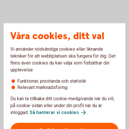
Handel med amerikanska aktier –
Våra cookies, ditt val
frågor och svar
Vi använder nödvändiga cookies eller liknande
Vilka aktier finns tillgängliga för handel i
tekniker för att webbplatsen ska fungera för dig. Det
Internetbanken och appen?
finns även cookies du kan välja som förbättrar din
upplevelse:
Vad gäller för övriga noterade amerikanska
Funktioner, prestanda och statistik
aktier, utöver de cirka 800?
Relevant marknadsföring
Du kan ta tillbaka ditt cookie-medgivande när du vill,
Vem kan handla?
på cookie-sidan eller under din profil när du är
inloggad.
Så hanterar vi
cookies
.
När ska aktierna betalas?