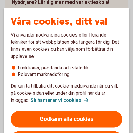
Nybörjare? Lär dig mer med vår aktieskola!
Vad är aktier?
Våra cookies, ditt val
Hur fungerar aktier?
Hur kan du öka chansen att tjäna pengar på
aktier?
Vi använder nödvändiga cookies eller liknande
tekniker för att webbplatsen ska fungera för dig. Det
Med vår aktieskola blir det både roligare och enklare
finns även cookies du kan välja som förbättrar din
att handla.
upplevelse:
Swedbanks
aktieskola
Funktioner, prestanda och statistik
Relevant marknadsföring
Du kan ta tillbaka ditt cookie-medgivande när du vill,
på cookie-sidan eller under din profil när du är
inloggad.
Så hanterar vi
cookies
.
Aktiehandel – våra 5 bästa tips
Godkänn alla cookies
Förstå vad du köper