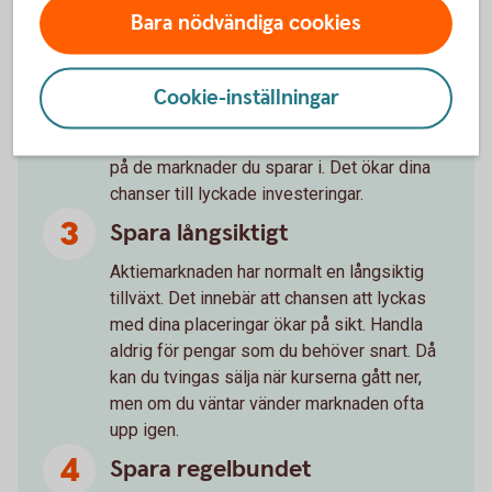
Bara nödvändiga cookies
Läs på om företaget du ska köpa aktier i
innan du bestämmer dig.
Cookie-inställningar
Följ företagen du har aktier i
Håll koll på vad som händer i de företag och
på de marknader du sparar i. Det ökar dina
chanser till lyckade investeringar.
Spara långsiktigt
Aktiemarknaden har normalt en långsiktig
tillväxt. Det innebär att chansen att lyckas
med dina placeringar ökar på sikt. Handla
aldrig för pengar som du behöver snart. Då
kan du tvingas sälja när kurserna gått ner,
men om du väntar vänder marknaden ofta
upp igen.
Spara regelbundet