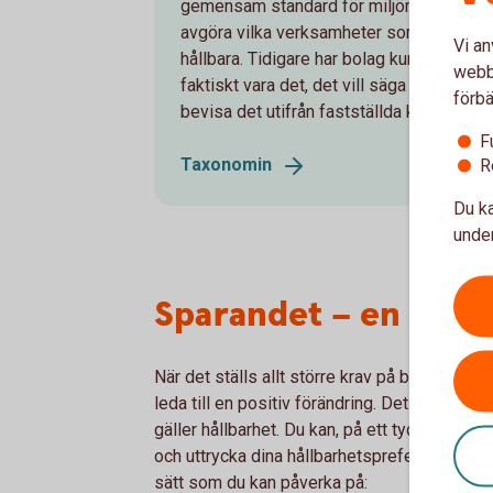
gemensam standard för miljömässig hållba
avgöra vilka verksamheter som ska anse
Vi an
hållbara. Tidigare har bolag kunnat säga at
webbp
faktiskt vara det, det vill säga greenwa
förbä
bevisa det utifrån fastställda kriterier.
F
Taxonomin
R
Du ka
under
Sparandet – en chans
När det ställs allt större krav på bolag och 
leda till en positiv förändring. Det blir lättar
gäller hållbarhet. Du kan, på ett tydligare sät
och uttrycka dina hållbarhetspreferenser när 
sätt som du kan påverka på: