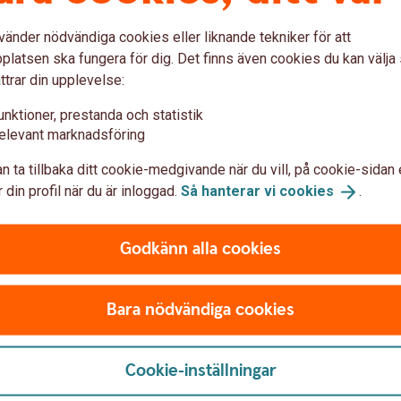
rhet. Det blir möjligt att
att fondbolagen ska lämna i
s vara miljömässigt
det ska bli lättare för dig 
vänder nödvändiga cookies eller liknande tekniker för att
t de är det utan att
fondbolag som tidigare prof
latsen ska fungera för dig. Det finns även cookies du kan välj
shing. Nu måste de kunna
fondutbud behöver leva upp 
ttrar din upplevelse:
fortsätta göra det.
unktioner, prestanda och statistik
SFDR
elevant marknadsföring
n ta tillbaka ditt cookie-medgivande när du vill, på cookie-sidan 
 din profil när du är inloggad.
Så hanterar vi
cookies
.
 för dig att bidra
Godkänn alla cookies
fondbolag så är EU:s förhoppning att det ska
Bara nödvändiga cookies
e att jämföra olika finansiella produkter när det
t, ställa krav på hållbarheten i ditt sparande
Cookie-inställningar
du får en rådgivning av oss. Det finns flera