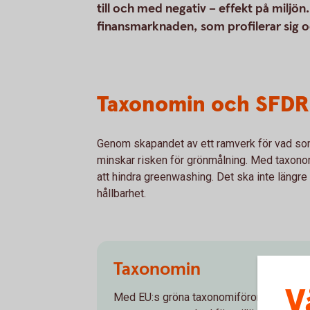
till och med negativ – effekt på miljö
finansmarknaden, som profilerar sig o
Taxonomin och SFDR
Genom skapandet av ett ramverk för vad som 
minskar risken för grönmålning. Med taxonom
att hindra greenwashing. Det ska inte längr
hållbarhet.
Taxonomin
V
Med EU:s gröna taxonomiförordning – tax