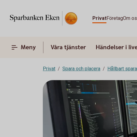
Privat
Företag
Om o
Meny
Våra tjänster
Händelser i liv
Privat
Spara och placera
Hållbart spar