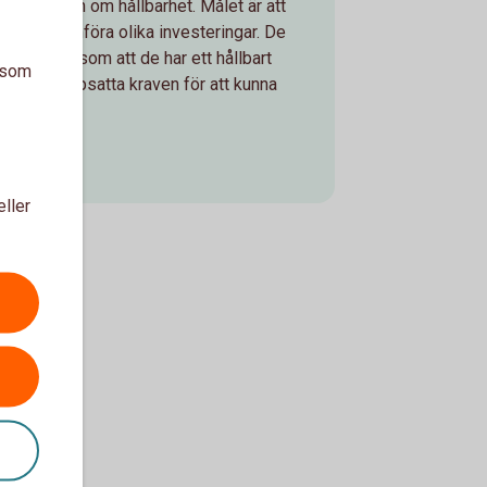
nformation om hållbarhet. Målet är att
att kunna jämföra olika investeringar. De
ilerat sig som att de har ett hållbart
a som
till de uppsatta kraven för att kunna
eller