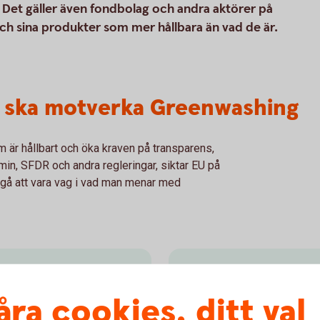
n. Det gäller även fondbolag och andra aktörer på
ch sina produkter som mer hållbara än vad de är.
 ska motverka Greenwashing
är hållbart och öka kraven på transparens,
in, SFDR och andra regleringar, siktar EU på
e gå att vara vag i vad man menar med
SFDR – Disclosu
åra cookies, ditt val
onomin – får vi en
SFDR (Sustainable Finance 