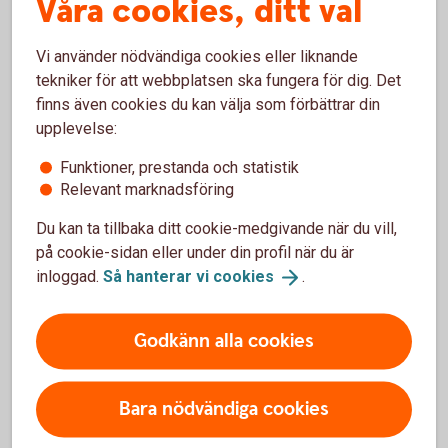
Våra cookies, ditt val
En finansiell produkt, till exempel en fond, kan
innehålla investeringar som är hållbara enligt SFDR
Vi använder nödvändiga cookies eller liknande
och bidrar till ett miljömässigt eller socialt mål.
tekniker för att webbplatsen ska fungera för dig. Det
Vid en rådgivning kan du ange hur stor del av
finns även cookies du kan välja som förbättrar din
fonden som du vill ska bestå av sådana hållbara
upplevelse:
investeringar.
Funktioner, prestanda och statistik
SFDR – EU:s
Disclosureförordning
Relevant marknadsföring
Du kan ta tillbaka ditt cookie-medgivande när du vill,
på cookie-sidan eller under din profil när du är
inloggad.
Så hanterar vi
cookies
.
Exempel hållbarhetspreferenser
När?
Du har en hög ambition när det gäller miljön och
Godkänn alla cookies
social hållbarhet.
Vad?
Det kan till röra sig om en investering i ett
Bara nödvändiga cookies
ekologiskt jordbruk som även har bra
arbetsförhållanden.