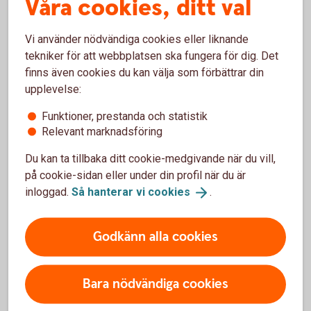
Våra cookies, ditt val
En finansiell produkt, till exempel en fond, kan
innehålla investeringar som är hållbara enligt SFDR
Vi använder nödvändiga cookies eller liknande
och bidrar till ett miljömässigt eller socialt mål.
tekniker för att webbplatsen ska fungera för dig. Det
Vid en rådgivning kan du ange hur stor del av
finns även cookies du kan välja som förbättrar din
fonden som du vill ska bestå av sådana hållbara
upplevelse:
investeringar.
Funktioner, prestanda och statistik
SFDR – EU:s
Disclosureförordning
Relevant marknadsföring
Du kan ta tillbaka ditt cookie-medgivande när du vill,
på cookie-sidan eller under din profil när du är
inloggad.
Så hanterar vi
cookies
.
Exempel hållbarhetspreferenser
När?
Du har en hög ambition när det gäller miljön och
Godkänn alla cookies
social hållbarhet.
Vad?
Det kan till röra sig om en investering i ett
Bara nödvändiga cookies
ekologiskt jordbruk som även har bra
arbetsförhållanden.