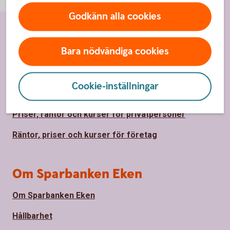
Godkänn alla cookies
Sidfot
Hitta snabbt
Bara nödvändiga cookies
Kontakta oss
Cookie-inställningar
Spärrhjälp
Priser, räntor och kurser för privatpersoner
Räntor, priser och kurser för företag
Om Sparbanken Eken
Om Sparbanken Eken
Hållbarhet