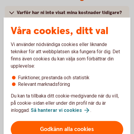
Varför har ni inte visat mina kostnader tidigare?
Våra cookies, ditt val
Varför skiljer sig kostnaderna i den här
sammanställningen jämfört med årsbeskedet för
fonder eller försäkringar? Varför räknar ni inte
Vi använder nödvändiga cookies eller liknande
på samma sätt?
tekniker för att webbplatsen ska fungera för dig. Det
finns även cookies du kan välja som förbättrar din
Hur har jag betalat de här avgifterna som står i
upplevelse:
rapporten?
Funktioner, prestanda och statistik
Relevant marknadsföring
När betalade jag kostnaderna för fonderna?
Du kan ta tillbaka ditt cookie-medgivande när du vill,
på cookie-sidan eller under din profil när du är
Vad är det för skillnad på en ”kostnad” och en
”avgift”? Är inte allt bara ”kostnader”?
inloggad.
Så hanterar vi
cookies
.
Godkänn alla cookies