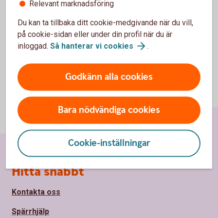
Relevant marknadsföring
Du kan själv ändra ditt anskaffningsvärde i internetbanken.
Du kan ta tillbaka ditt cookie-medgivande när du vill,
på cookie-sidan eller under din profil när du är
inloggad.
Så hanterar vi
cookies
.
Godkänn alla cookies
Bara nödvändiga cookies
Cookie-inställningar
Sidfot
Hitta snabbt
Kontakta oss
Spärrhjälp