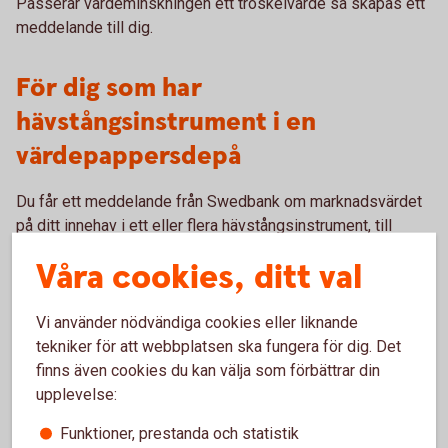
Passerar värdeminskningen ett tröskelvärde så skapas ett
meddelande till dig.
För dig som har
hävstångsinstrument i en
värdepappersdepå
Du får ett meddelande från Swedbank om marknadsvärdet
på ditt innehav i ett eller flera hävstångsinstrument, till
exempel warrant, minskat med 10 procent eller mer jämfört
Våra cookies, ditt val
med anskaffningsvärdet. Om innehaven minskar ytterligare
får du ett nytt meddelande vid varje tröskelvärde om 10
procent.
Vi använder nödvändiga cookies eller liknande
tekniker för att webbplatsen ska fungera för dig. Det
Saknas anskaffningsvärde används marknadsvärdet från
finns även cookies du kan välja som förbättrar din
den 31 december 2017 eller ett senare marknadsvärde. Att
upplevelse:
anskaffningsvärdet saknas kan bero på att innehavet
Funktioner, prestanda och statistik
flyttats från en depå i annan bank.