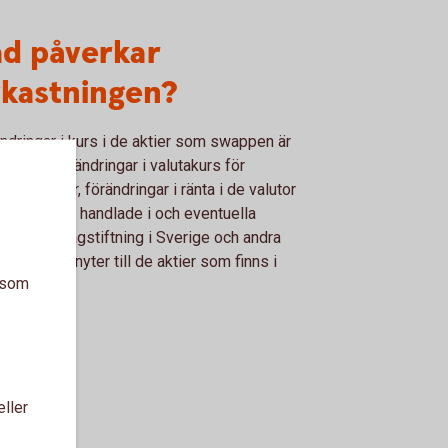
ad påverkar
vkastningen?
ndringar i kurs i de aktier som swappen är
rad på, förändringar i valutakurs för
ndska aktier, förändringar i ränta i de valutor
aktierna är handlade i och eventuella
ndringar i lagstiftning i Sverige och andra
er som anknyter till de aktier som finns i
a som
ppen
eller