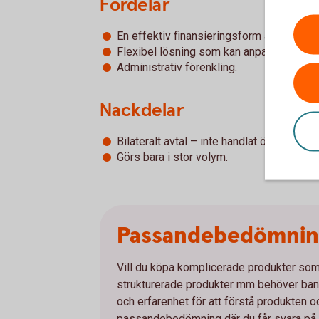
Fördelar
En effektiv finansieringsform av aktie in
Flexibel lösning som kan anpassas till 
Administrativ förenkling.
Nackdelar
Bilateralt avtal – inte handlat över börs.
Görs bara i stor volym.
Passandebedömni
Vill du köpa komplicerade produkter som e
strukturerade produkter mm behöver bank
och erfarenhet för att förstå produkten 
passandebedömning där du får svara på et