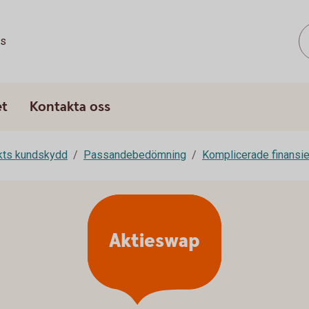
ss
et
Kontakta oss
rkts kundskydd
Passandebedömning
Komplicerade finansie
Aktieswap