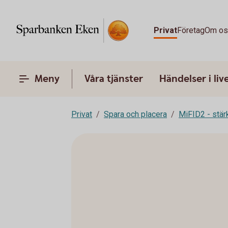
Privat
Företag
Om o
Meny
Våra tjänster
Händelser i liv
Privat
Spara och placera
MiFID2 - stä