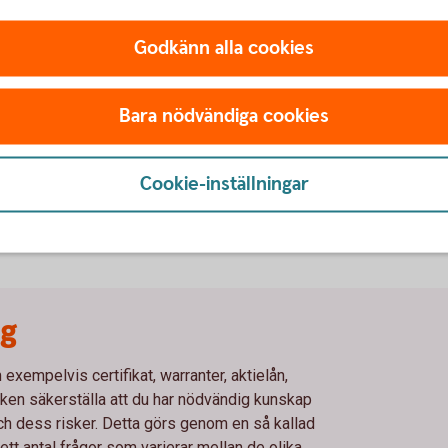
Godkänn alla cookies
nehav.
kundens behov.
Bara nödvändiga cookies
Cookie-inställningar
ng
xempelvis certifikat, warranter, aktielån,
en säkerställa att du har nödvändig kunskap
och dess risker. Detta görs genom en så kallad
t antal frågor som varierar mellan de olika