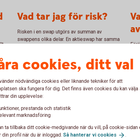
d
Vad tar jag för risk?
V
a
Risken i en swap utgörs av summan av
swappens olika delar. En aktieswap har samma
lt
Förä
risk som motsvarande aktieinnehav, belånat till
base
100 procent. En köpare av en aktieswap (den
åra cookies, ditt val
rter
utlä
som erhåller avkastningen på underliggande
som 
aktie) riskerar att förlora hela swappens
förä
nominella belopp. För en säljare av en swap kan
vänder nödvändiga cookies eller liknande tekniker för att
länd
risken vara obegränsad.
latsen ska fungera för dig. Det finns även cookies du kan välj
swa
ttrar din upplevelse:
unktioner, prestanda och statistik
med aktieswap
elevant marknadsföring
n ta tillbaka ditt cookie-medgivande när du vill, på cookie-sidan 
 din profil när du är inloggad.
Så hanterar vi
cookies
.