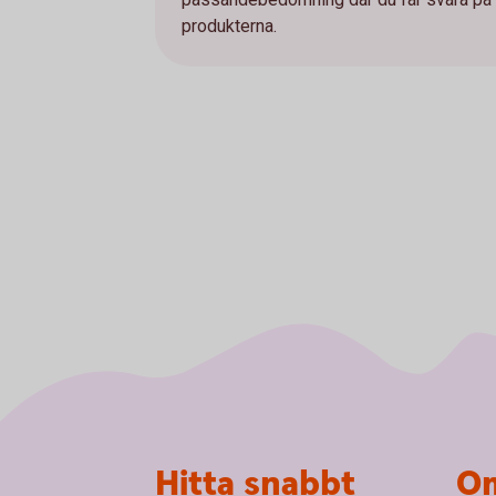
produkterna.
Sidfot
Hitta snabbt
Om