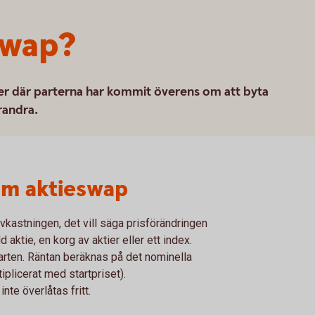
swap?
rter där parterna har kommit överens om att byta
randra.
om aktieswap
avkastningen, det vill säga prisförändringen
 aktie, en korg av aktier eller ett index.
arten. Räntan beräknas på det nominella
iplicerat med startpriset).
nte överlåtas fritt.