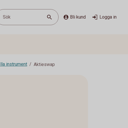
Sök
Bli kund
Logga in
lla instrument
Aktieswap