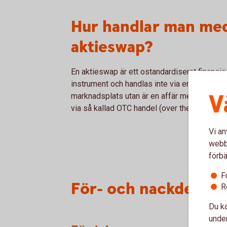
Hur handlar man me
aktieswap?
En aktieswap är ett ostandardiserat finansiel
instrument och handlas inte via en
V
marknadsplats utan är en affär mellan två pa
via så kallad OTC handel (over the counter).
Vi an
webbp
förbä
F
För- och nackdelar 
R
Du ka
under