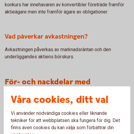
konkurs har innehavaren av konvertibler företräde framför
aktieägare men inte framför ägare av obligationer.
Vad påverkar avkastningen?
Avkastningen påverkas av marknadsräntan och den
underliggandes aktiens börskurs.
För- och nackdelar med
konvertibel
Våra cookies, ditt val
Vi använder nödvändiga cookies eller liknande
Fördelar
tekniker för att webbplatsen ska fungera för dig. Det
finns även cookies du kan välja som förbättrar din
En konvertibel ger avkastning i form av ränta under