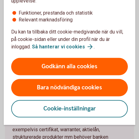
löptiden.
upplevelse:
Du tar del av aktiens värdeutveckling vid en
Funktioner, prestanda och statistik
konvertering.
Relevant marknadsföring
Nackdelar
Du kan ta tillbaka ditt cookie-medgivande när du vill,
på cookie-sidan eller under din profil när du är
Konvertibler har normalt en sämre likviditet än aktier.
inloggad.
Så hanterar vi
cookies
.
Konvertibelinnehavaren har till skillnad från aktieägaren
ingen rösträtt på en bolagsstamma.
Godkänn alla cookies
Bara nödvändiga cookies
Passandebedömning
Cookie-inställningar
Vill du köpa komplicerade produkter som
exempelvis certifikat, warranter, aktielån,
strukturerade produkter mm behöver banken