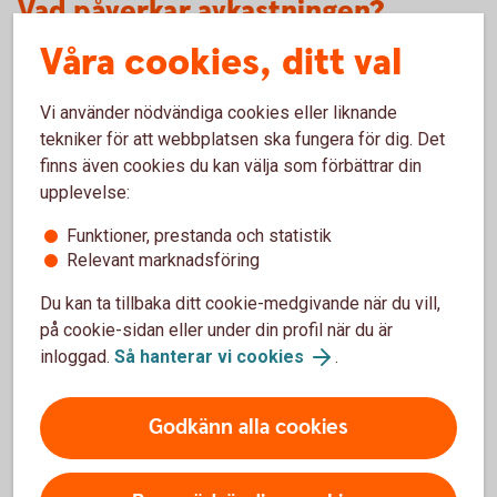
Vad påverkar avkastningen?
Våra cookies, ditt val
Avkastningen består av två delar, aktieutdelning och
eventuell värdestegring på aktien. Aktieutdelningen
Vi använder nödvändiga cookies eller liknande
bestäms på den årliga bolagsstämman och utbetalas
tekniker för att webbplatsen ska fungera för dig. Det
normalt en gång per år. Avkastning på grund av
finns även cookies du kan välja som förbättrar din
värdestegring uppstår först när aktien säljs – om
upplevelse:
aktiekursen är högre när den säljs än när den köptes.
Funktioner, prestanda och statistik
Relevant marknadsföring
För- och nackdelar med aktier
Du kan ta tillbaka ditt cookie-medgivande när du vill,
på cookie-sidan eller under din profil när du är
inloggad.
Så hanterar vi cookies
.
Fördelar
Möjlighet till högre avkastning än räntesparande.
Godkänn alla cookies
Möjlighet till årlig utdelning.
Möjlighet att investera i bolag du tror på.
Inga förvaltningskostnader.