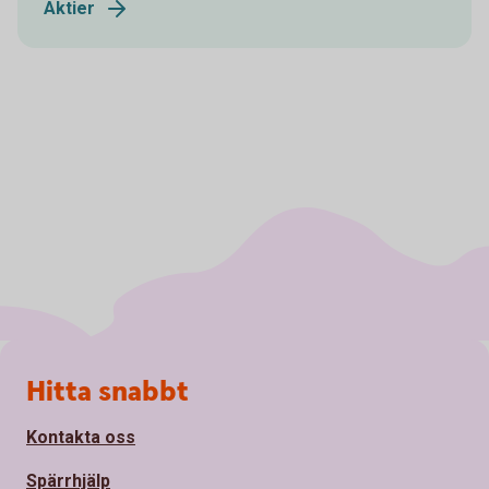
Aktier
Sidfot
Hitta snabbt
Kontakta oss
Spärrhjälp