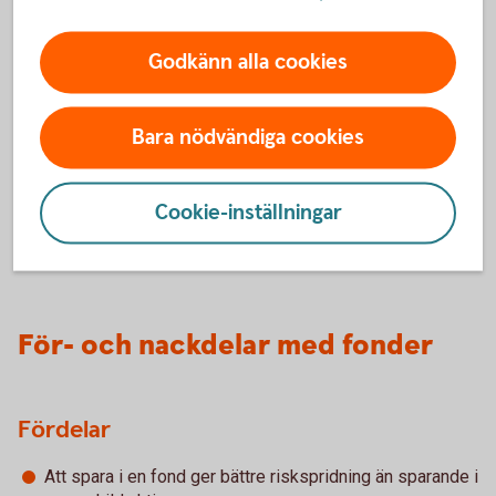
Kursutvecklingen för en fond följer
Godkänn alla cookies
värdeutvecklingen i de underliggande finansiella
instrumenten. En aktiefonds kursutveckling beror på
hur underliggande aktier utvecklas. En räntefonds
Bara nödvändiga cookies
utveckling beror på hur underliggande räntepapper
utvecklas. För fonder som har ett innehav noterade i
annan valuta än svenska kronor kommer även valutan
Cookie-inställningar
att påverka avkastningen.
För- och nackdelar med fonder
Fördelar
Att spara i en fond ger bättre riskspridning än sparande i