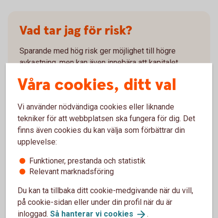
Vad tar jag för risk?
Sparande med hög risk ger möjlighet till högre
avkastning, men kan även innebära att kapitalet
förlorar i värde. Sparande med låg risk ger normalt
Våra cookies, ditt val
lägre avkastning. Fondernas värde kan svänga upp
och ner. En fond som kategoriseras som hög risk har
Vi använder nödvändiga cookies eller liknande
större svängningar. Det gör det svårare att förutsäga
tekniker för att webbplatsen ska fungera för dig. Det
vilket värde fonden kommer att ha i framtiden.
finns även cookies du kan välja som förbättrar din
upplevelse:
Risk med
fondsparande
Funktioner, prestanda och statistik
Relevant marknadsföring
Du kan ta tillbaka ditt cookie-medgivande när du vill,
på cookie-sidan eller under din profil när du är
Vad påverkar avkastningen?
inloggad.
Så hanterar vi
cookies
.