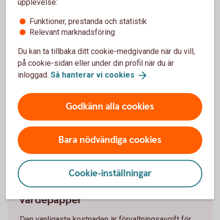
upplevelse:
Funktioner, prestanda och statistik
Relevant marknadsföring
Tjänstekostnader
Du kan ta tillbaka ditt cookie-medgivande när du vill,
Detta är kostnader och avgifter som kan tas ut för
på cookie-sidan eller under din profil när du är
olika tjänster. Exempel på tjänstekostnader är
inloggad.
Så hanterar vi
cookies
.
kostnaden du har för portföljförvaltning eller för
rådgivning.
Godkänn alla cookies
Bara nödvändiga cookies
Cookie-inställningar
Kostnader för fonder och andra
värdepapper
Den vanligaste kostnaden är förvaltningsavgift för