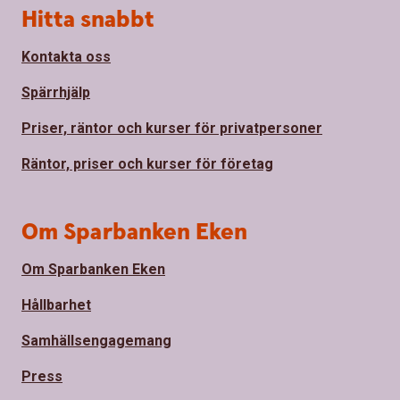
Sidfot
Hitta snabbt
Kontakta oss
Spärrhjälp
Priser, räntor och kurser för privatpersoner
Räntor, priser och kurser för företag
Om Sparbanken Eken
Om Sparbanken Eken
Hållbarhet
Samhällsengagemang
Press