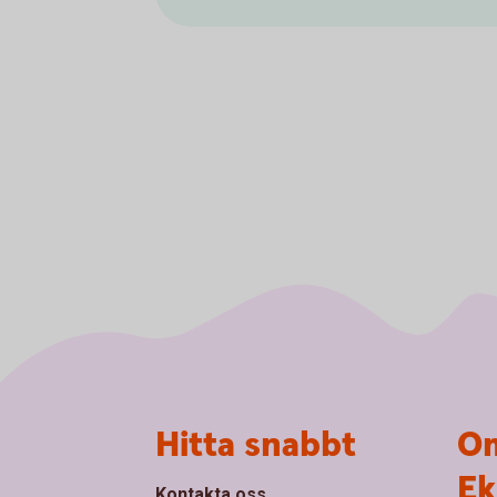
Sidfot
Hitta snabbt
Om
Ek
Kontakta oss