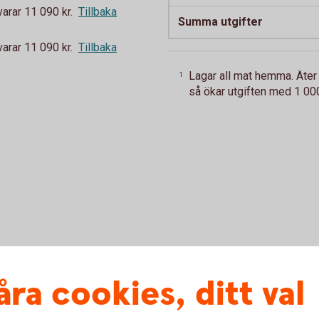
rar 11 090 kr.
Tillbaka
Summa utgifter
rar 11 090 kr.
Tillbaka
Lagar all mat hemma. Äter 
1
så ökar utgiften med 1 000
tadsbidrag. Bor i studentrum.
åra cookies, ditt val