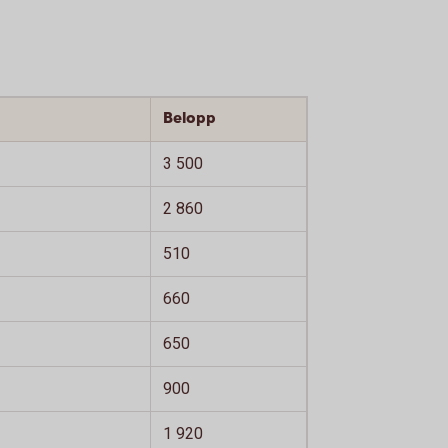
Belopp
3 500
2 860
510
660
650
900
1 920