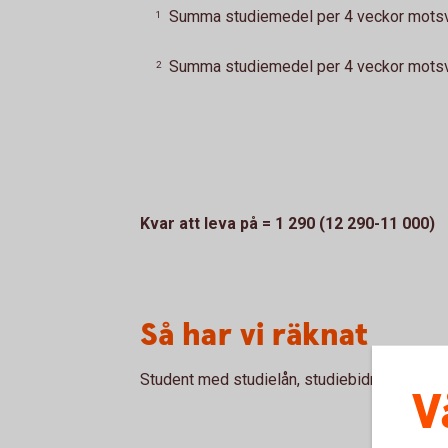
Summa studiemedel per 4 veckor motsva
1
Summa studiemedel per 4 veckor motsva
2
Kvar att leva på = 1 290 (12 290-11 000)
Så har vi räknat
Student med studielån, studiebidrag och bos
V