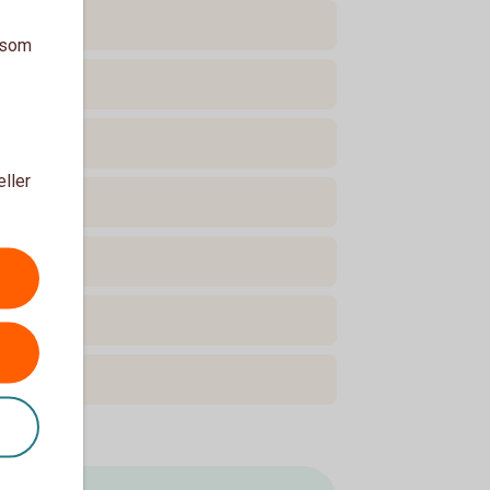
a som
eller