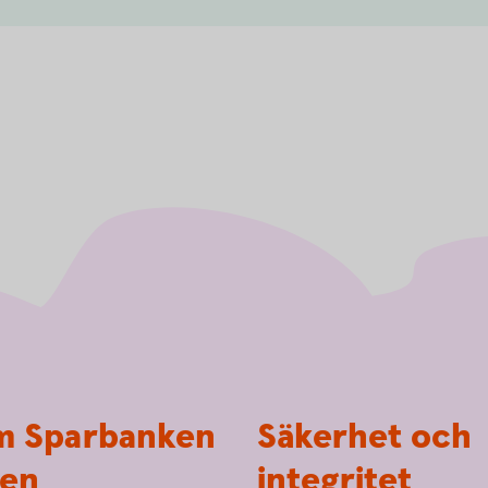
 Sparbanken
Säkerhet och
en
integritet