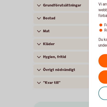
Vi an
Grundförutsättningar
webbp
förbä
Bostad
F
R
Mat
Du ka
Kläder
under
Hygien, fritid
Övrigt nödvändigt
”Kvar till”