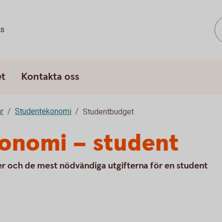
ss
et
Kontakta oss
år
Studentekonomi
Studentbudget
konomi – student
er och de mest nödvändiga utgifterna för en student