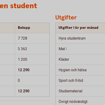
 en student
Utgifter
Belopp
Utgifter i kr per månad
7 728
Hyra studentrum
3 362
Mat
1
1 200
Kläder
12 290
Hygien och hälsa
0
Sport och fritid
12 290
Studiematerial
Övrigt nödvändigt