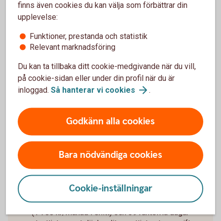
Studenter
finns även cookies du kan välja som förbättrar din
För dig som studerar på högskola/universitet och får CSN-
upplevelse:
insättning på ett konto i banken.
Funktioner, prestanda och statistik
Relevant marknadsföring
Du kan ta tillbaka ditt cookie-medgivande när du vill,
på cookie-sidan eller under din profil när du är
Ränteinformation:
Effektiv ränta 13,55 % vid
inloggad.
Så hanterar vi
cookies
.
utnyttjad kredit på 20 000 kr återbetalt under 1 år
(2025-10-01).
Godkänn alla cookies
Räkneexempel
Ränta för närvarande 13,55 % (2025-10-01),
rörlig. Årsavgift 195 kr.
Bara nödvändiga cookies
Utnyttjad kredit på 20 000 kr: effektiva räntan är
för närvarande 13,50 % och det sammanlagda
belopp som ska betalas är 21 187 kr.
Cookie-inställningar
I ovan exempel återbetalas krediten med
månatliga avbetalningsbelopp under 12 månader
(1 766 kr/månad i snitt) och 39 räntefria dagar