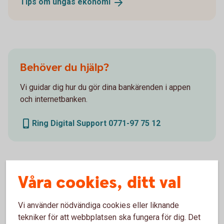
Tips om ungas
ekonomi
Behöver du hjälp?
Vi guidar dig hur du gör dina bankärenden i appen
och internetbanken.
Ring Digital Support 0771-97 75 12
För vem?
Våra cookies, ditt val
Vi använder nödvändiga cookies eller liknande
För dig som är 18-21 år
tekniker för att webbplatsen ska fungera för dig. Det